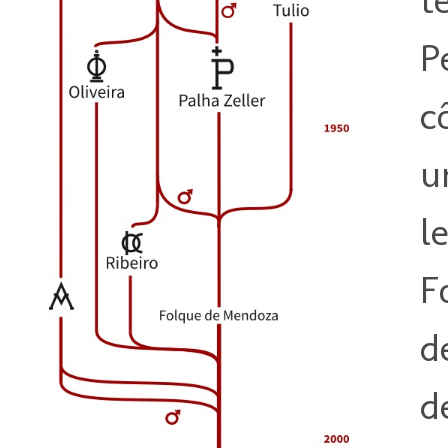
P
c
u
l
F
d
d