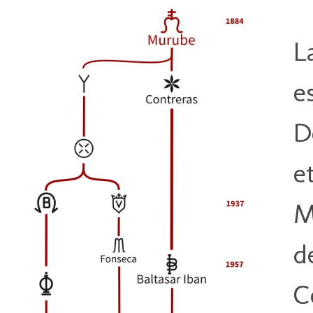
L
e
D
e
M
d
C