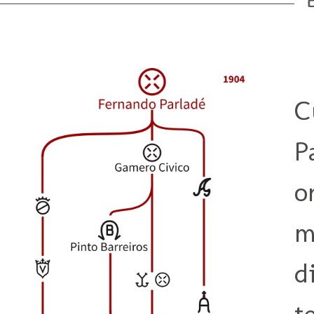
C
P
o
m
d
t