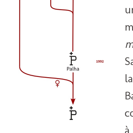
u
m
m
S
l
B
c
à