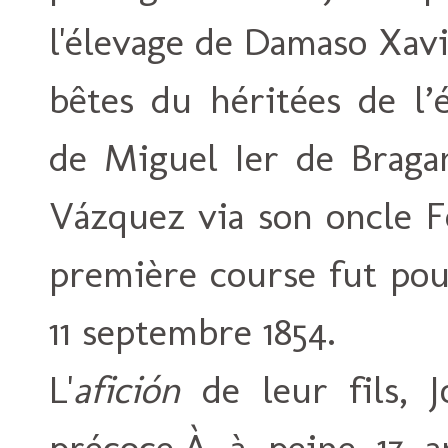
l'élevage de Damaso Xav
bêtes du héritées de l’
de Miguel Ier de Braga
Vázquez via son oncle F
première course fut po
11 septembre 1854.
L'
afición
de leur fils, J
précoce.À à peine 17 a