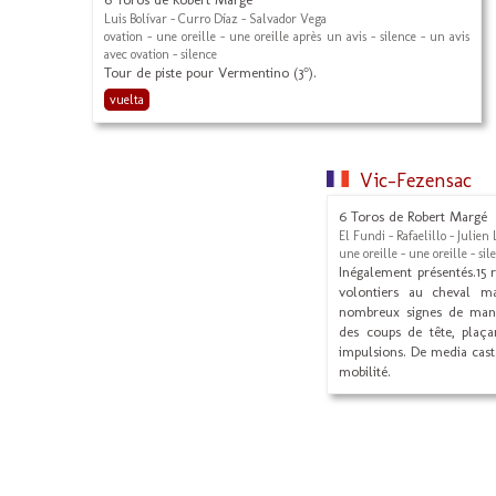
Luis Bolívar - Curro Díaz - Salvador Vega
ovation - une oreille - une oreille après un avis - silence - un avis
avec ovation - silence
Tour de piste pour Vermentino (3°).
vuelta
Vic-Fezensac
6 Toros de Robert Margé
El Fundi - Rafaelillo - Julien 
une oreille - une oreille - sil
Inégalement présentés.15 r
volontiers au cheval m
nombreux signes de mans
des coups de tête, plaça
impulsions. De media casta
mobilité.