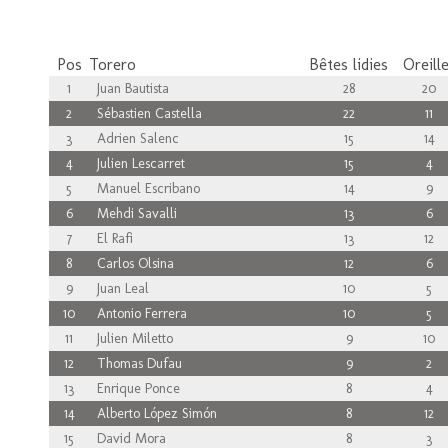
Pos
Torero
Bêtes lidies
Oreill
1
Juan Bautista
28
20
2
Sébastien Castella
22
11
3
Adrien Salenc
15
14
4
Julien Lescarret
15
4
5
Manuel Escribano
14
9
6
Mehdi Savalli
13
6
7
El Rafi
13
12
8
Carlos Olsina
12
6
9
Juan Leal
10
5
10
Antonio Ferrera
10
5
11
Julien Miletto
9
10
12
Thomas Dufau
9
2
13
Enrique Ponce
8
4
14
Alberto López Simón
8
12
15
David Mora
8
3