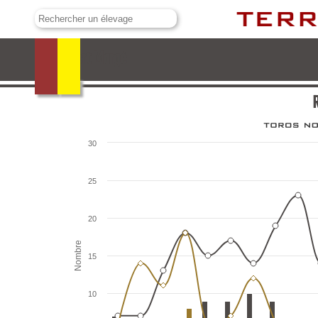
Robert Margé
R
30
25
20
Nombre
15
10