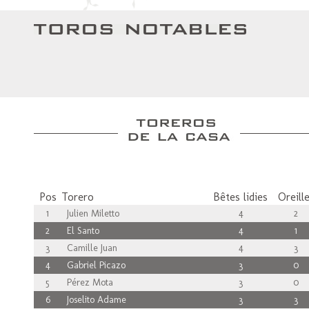
Pos
Torero
Bêtes lidies
Oreill
1
Julien Miletto
4
2
2
El Santo
4
1
3
Camille Juan
4
3
4
Gabriel Picazo
3
0
5
Pérez Mota
3
0
6
Joselito Adame
3
3