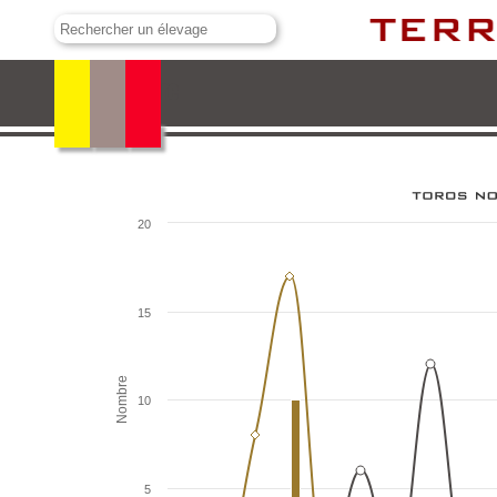
Scamandre
20
15
Nombre
10
5