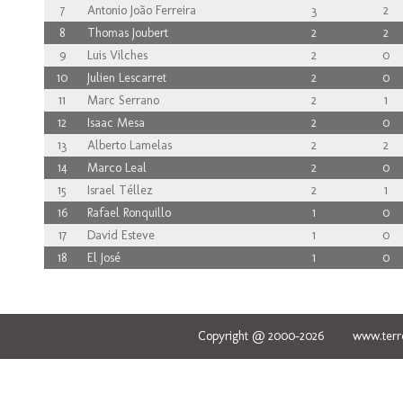
7
Antonio João Ferreira
3
2
8
Thomas Joubert
2
2
9
Luis Vilches
2
0
10
Julien Lescarret
2
0
11
Marc Serrano
2
1
12
Isaac Mesa
2
0
13
Alberto Lamelas
2
2
14
Marco Leal
2
0
15
Israel Téllez
2
1
16
Rafael Ronquillo
1
0
17
David Esteve
1
0
18
El José
1
0
Copyright @ 2000-2026 www.terred