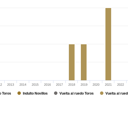
12
2013
2014
2015
2016
2017
2018
2019
2020
2021
2022
o Toros
Indulto Novillos
Vuelta al ruedo Toros
Vuelta al rued