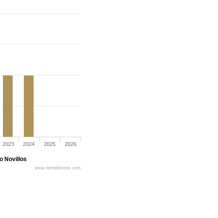
2023
2024
2025
2026
o Novillos
www.terredetoros.com