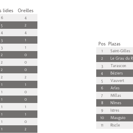
 lidies
Oreilles
6
4
5
2
4
4
3
1
Pos
Plazas
3
1
1
Saint-Gilles
2
0
2
Le Grau du R
2
0
3
Tarascon
2
0
4
Béziers
2
2
5
Vauvert
1
1
6
Arles
1
0
7
Millas
1
0
8
Nîmes
1
1
9
Istres
1
1
10
Mauguio
1
0
11
Riscle
1
2