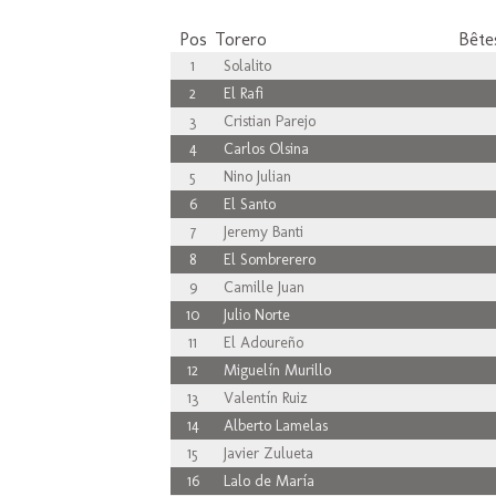
Pos
Torero
Bêtes
1
Solalito
2
El Rafi
3
Cristian Parejo
4
Carlos Olsina
5
Nino Julian
6
El Santo
7
Jeremy Banti
8
El Sombrerero
9
Camille Juan
10
Julio Norte
11
El Adoureño
12
Miguelín Murillo
13
Valentín Ruiz
14
Alberto Lamelas
15
Javier Zulueta
16
Lalo de María