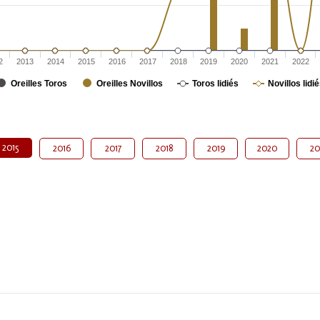
2
2013
2014
2015
2016
2017
2018
2019
2020
2021
2022
Oreilles Toros
Oreilles Novillos
Toros lidiés
Novillos lidi
2015
2016
2017
2018
2019
2020
20