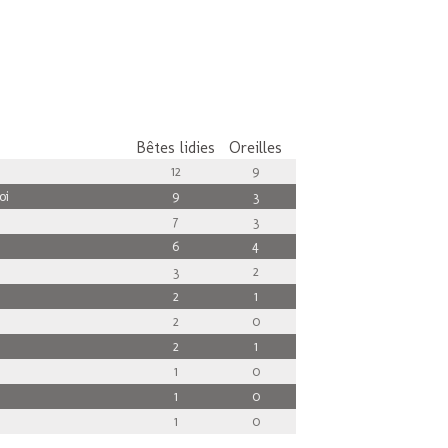
Bêtes lidies
Oreilles
12
9
oi
9
3
7
3
6
4
3
2
2
1
2
0
2
1
1
0
1
0
1
0