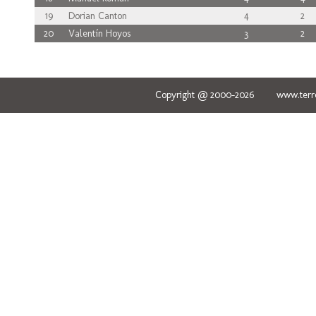
19
Dorian Canton
4
2
20
Valentín Hoyos
3
2
Copyright @ 2000-2026 www.terred