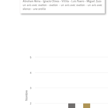
Abraham Reina - Ignacio Olmos - Villita - Luis Pasero - Miguel Zazo
un avis avec ovation - ovation - un avis avec ovation - un avis avec
silence - une oreille
5
4
3
Nombre
2