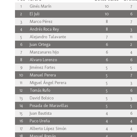
1
Ginés Marín
10
7
2
El Juli
10
6
3
Marco Pérez
8
7
4
Andrés Roca Rey
8
3
5
Alejandro Talavante
7
11
6
Juan Ortega
6
2
7
Manzanares hijo
6
4
8
Alvaro Lorenzo
6
6
9
Jiménez Fortes
5
5
10
Manuel Perera
5
7
11
Miguel Ángel Perera
5
3
12
Tomás Rufo
5
6
13
David Bolsico
5
3
14
Posada de Maravillas
5
5
15
Juan Bautista
4
6
16
Paco Ureña
4
4
17
Alberto López Simón
4
4
18
Manuel Román
4
4