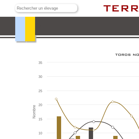
El Freixo
35
30
25
20
Nombre
15
10