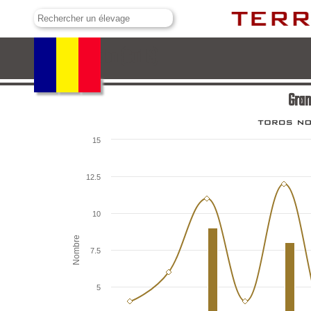
Grand Badon (Cuillé)
Gran
15
12.5
10
Nombre
7.5
5