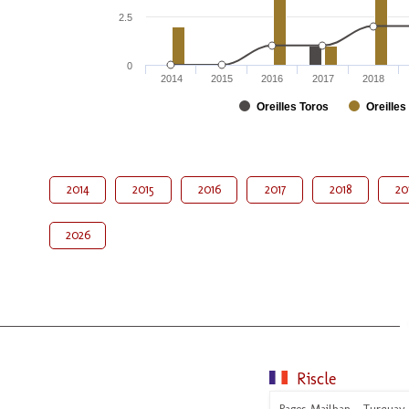
2.5
0
2014
2015
2016
2017
2018
Oreilles Toros
Oreilles
2014
2015
2016
2017
2018
20
2026
Riscle
Pages Mailhan - Turquay 