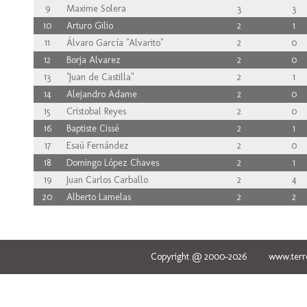
9
Maxime Solera
3
3
10
Arturo Gilio
2
1
11
Álvaro García "Alvarito"
2
0
12
Borja Alvarez
2
0
13
"Juan de Castilla"
2
1
14
Alejandro Adame
2
0
15
Cristobal Reyes
2
0
16
Baptiste Cissé
2
1
17
Esaú Fernández
2
0
18
Domingo López Chaves
2
1
19
Juan Carlos Carballo
2
4
20
Alberto Lamelas
2
2
Copyright @ 2000-2026 www.terred