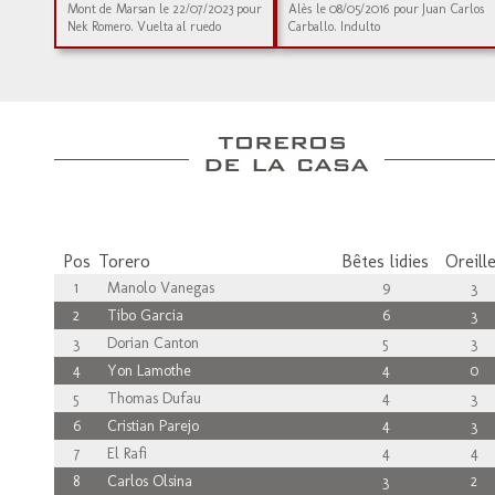
Mont de Marsan le 22/07/2023 pour
Alès le 08/05/2016 pour Juan Carlos
Nek Romero. Vuelta al ruedo
Carballo. Indulto
Pos
Torero
Bêtes lidies
Oreill
1
Manolo Vanegas
9
3
2
Tibo Garcia
6
3
3
Dorian Canton
5
3
4
Yon Lamothe
4
0
5
Thomas Dufau
4
3
6
Cristian Parejo
4
3
7
El Rafi
4
4
8
Carlos Olsina
3
2