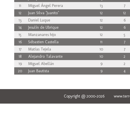
11
Miguel Ángel Perera
13
7
12
Juan Silva "Juanito"
12
12
13
Daniel Luque
12
6
14
Jesulín de Ubrique
12
6
15
Manzanares hijo
12
5
16
Sébastien Castella
11
7
17
Matías Tejela
10
7
18
Alejandro Talavante
10
2
19
Miguel Abellán
9
2
20
Juan Bautista
9
4
Copyright @ 2000-2026 www.terred