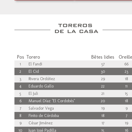
Pos
Torero
Bêtes lidies
Oreill
1
El Fandi
57
66
2
El Cid
30
23
3
Rivera Ordóñez
29
18
4
Eduardo Gallo
22
11
5
El Juli
21
15
6
Manuel Díaz "El Cordobés"
20
18
7
Salvador Vega
19
9
8
Finito de Córdoba
18
7
9
César Jiménez
17
19
10
Juan José Padilla
15
16