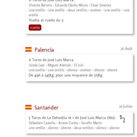
Vicente Barrera - Eduardo Dávila Miura - César Jiménez
une oreille - une oreille - deux oreilles - ovation - une oreille - une
oreille
Vuelta al ruedo du 3.
vuelta
Palencia
30 Août
6 Toros de José Luis Marca.
Uceda Leal - Miguel Abellán - El Juli
une oreille - une oreille - silence - ovation - silence - silence
De 496 à 545Kg, pour une moyenne de 515Kg.
Santander
26 Juillet
5 Toros de La Dehesilla et 1 de José Luis Marca (1bis).
Sébastien Castella - Antón Cortés - Serafín Marín
une oreille - silence - silence - deux oreilles - silence - silence