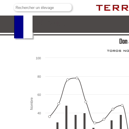
Don José Luis Marca
Don 
100
80
60
Nombre
40