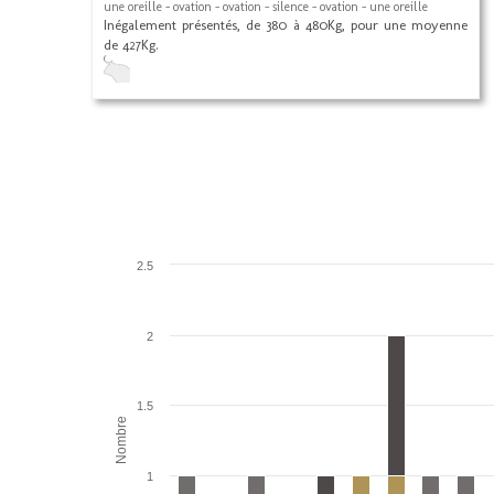
une oreille - ovation - ovation - silence - ovation - une oreille
Inégalement présentés, de 380 à 480Kg, pour une moyenne
de 427Kg.
2.5
2
1.5
Nombre
1