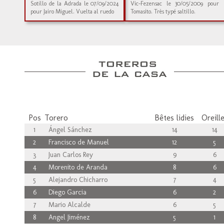
Sotillo de la Adrada le 07/09/2024
Vic-Fezensac le 30/05/2009 pour
pour Jairo Miguel. Vuelta al ruedo
Tomasito. Très typé saltillo.
Pos
Torero
Bêtes lidies
Oreill
1
Ángel Sánchez
14
14
2
Francisco de Manuel
12
5
3
Juan Carlos Rey
9
6
4
Morenito de Aranda
8
6
5
Alejandro Chicharro
7
4
6
Diego Garcia
6
2
7
Mario Alcalde
6
5
8
Angel Jiménez
5
1