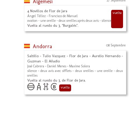
Algemesí
27 Septembre
4 Novillos de Flor de Jara
vuelta
Ángel Téllez - Francisco de Manuel
ovation - une oreille - deux oreilles après deux avis - silence
Vuelta al ruedo du 3, "Burgalés".
Andorra
08 Septembre
Saltillo - Tulio Vazquez - Flor de Jara - Aurelio Hernando -
Guzman - El Añadio
José Cabrera - Daniel Menes - Maxime Solera
silence - deux avis avec sifflets - deux oreilles - une oreille - deux
oreilles
Vuelta al ruedo du 3, de Flor de Jara.
vuelta