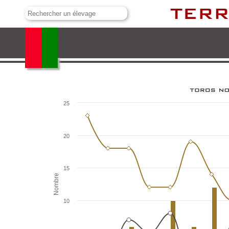
Flor de Jara
25
20
15
Nombre
10