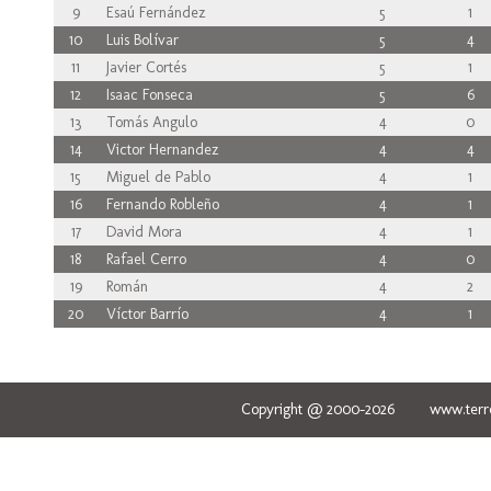
9
Esaú Fernández
5
1
10
Luis Bolívar
5
4
11
Javier Cortés
5
1
12
Isaac Fonseca
5
6
13
Tomás Angulo
4
0
14
Victor Hernandez
4
4
15
Miguel de Pablo
4
1
16
Fernando Robleño
4
1
17
David Mora
4
1
18
Rafael Cerro
4
0
19
Román
4
2
20
Víctor Barrío
4
1
Copyright @ 2000-2026 www.terred