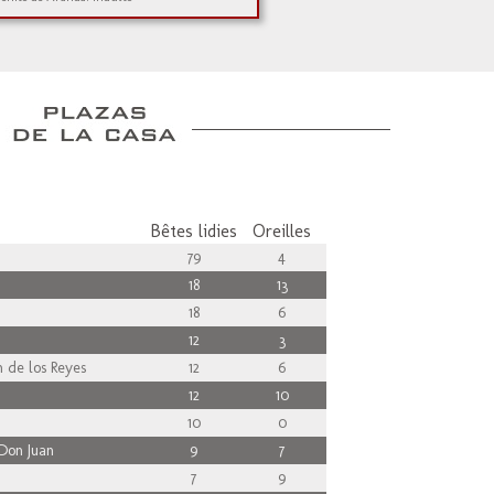
Bêtes lidies
Oreilles
79
4
18
13
18
6
12
3
 de los Reyes
12
6
12
10
10
0
Don Juan
9
7
7
9