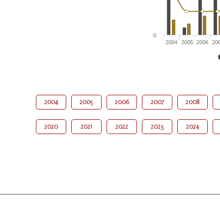
0
2004
2005
2006
20
2004
2005
2006
2007
2008
2020
2021
2022
2023
2024