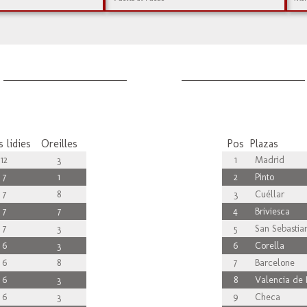
 lidies
Oreilles
Pos
Plazas
12
3
1
Madrid
7
1
2
Pinto
7
8
3
Cuéllar
7
7
4
Briviesca
7
3
5
San Sebastian
6
3
6
Corella
6
8
7
Barcelone
6
3
8
Valencia de 
6
3
9
Checa