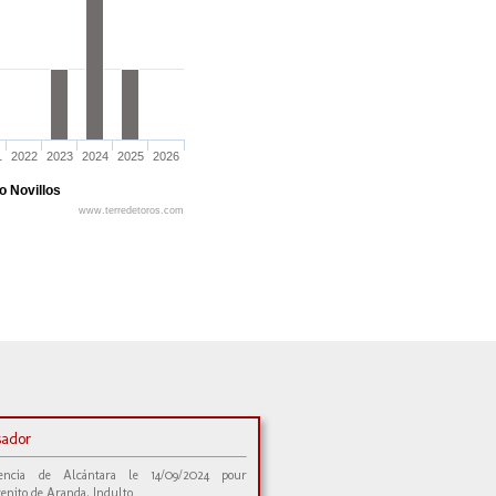
1
2022
2023
2024
2025
2026
o Novillos
www.terredetoros.com
sador
encia de Alcántara le 14/09/2024 pour
enito de Aranda. Indulto