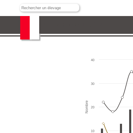
Francisco Javier Arauz de Robles
40
30
Nombre
20
10