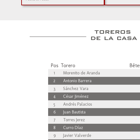
Pos
Torero
Bêtes
1
Morenito de Aranda
2
Antonio Barrera
3
Sánchez Vara
4
César Jiménez
5
Andrés Palacios
6
Juan Bautista
7
Torres Jerez
8
Curro Díaz
9
Javier Valverde