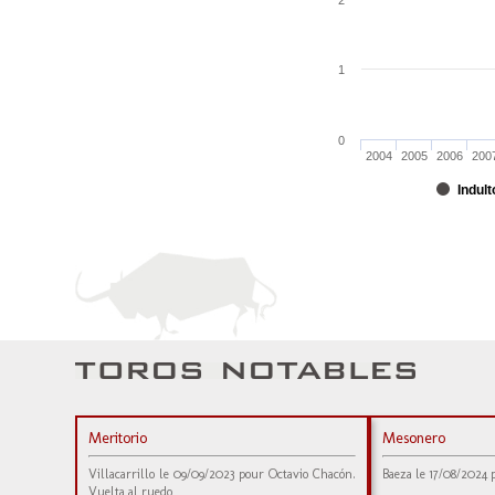
2
1
0
2004
2005
2006
200
Indult
Meritorio
Mesonero
Villacarrillo le 09/09/2023 pour Octavio Chacón.
Baeza le 17/08/2024 p
Vuelta al ruedo