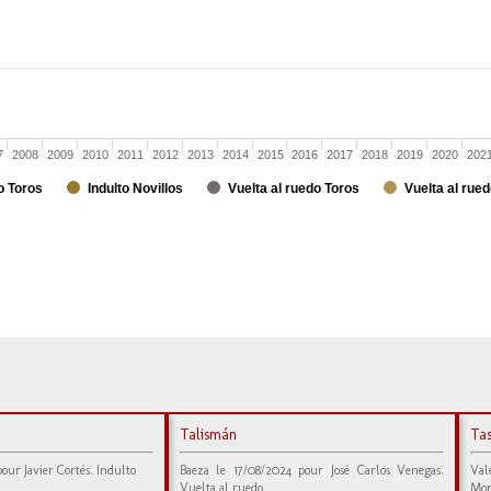
7
2008
2009
2010
2011
2012
2013
2014
2015
2016
2017
2018
2019
2020
202
o Toros
Indulto Novillos
Vuelta al ruedo Toros
Vuelta al rued
Talismán
Ta
our Javier Cortés. Indulto
Baeza le 17/08/2024 pour José Carlos Venegas.
Val
Vuelta al ruedo
Mor