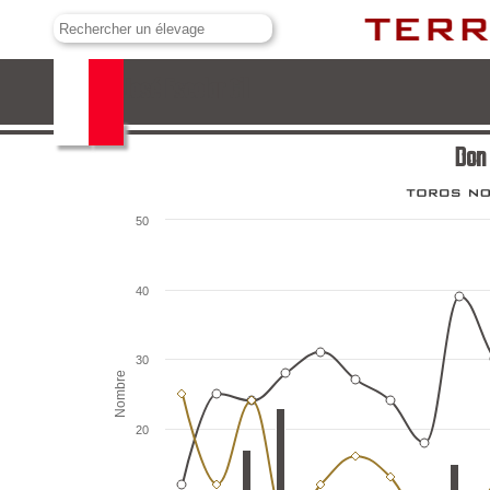
Don José Escolar Gil
Don 
50
40
30
Nombre
20