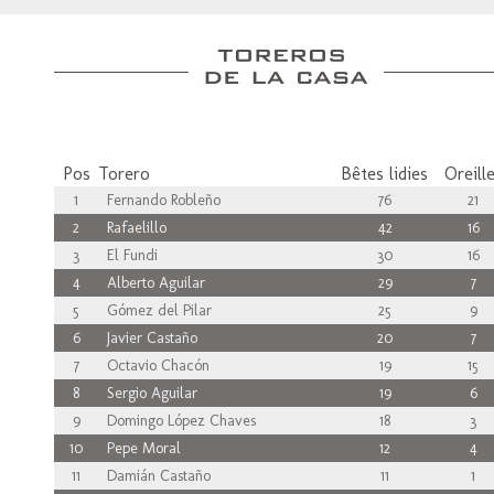
Pos
Torero
Bêtes lidies
Oreill
1
Fernando Robleño
76
21
2
Rafaelillo
42
16
3
El Fundi
30
16
4
Alberto Aguilar
29
7
5
Gómez del Pilar
25
9
6
Javier Castaño
20
7
7
Octavio Chacón
19
15
8
Sergio Aguilar
19
6
9
Domingo López Chaves
18
3
10
Pepe Moral
12
4
11
Damián Castaño
11
1