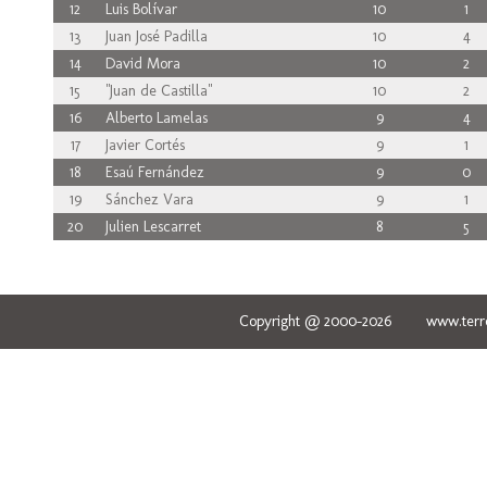
12
Luis Bolívar
10
1
13
Juan José Padilla
10
4
14
David Mora
10
2
15
"Juan de Castilla"
10
2
16
Alberto Lamelas
9
4
17
Javier Cortés
9
1
18
Esaú Fernández
9
0
19
Sánchez Vara
9
1
20
Julien Lescarret
8
5
Copyright @ 2000-2026 www.terred