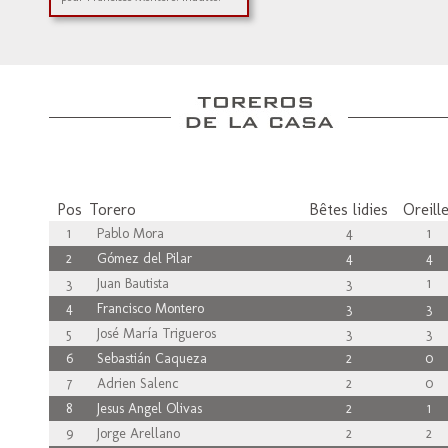
Pos
Torero
Bêtes lidies
Oreill
1
Pablo Mora
4
1
2
Gómez del Pilar
4
4
3
Juan Bautista
3
1
4
Francisco Montero
3
3
5
José María Trigueros
3
3
6
Sebastián Caqueza
2
0
7
Adrien Salenc
2
0
8
Jesus Angel Olivas
2
1
9
Jorge Arellano
2
2