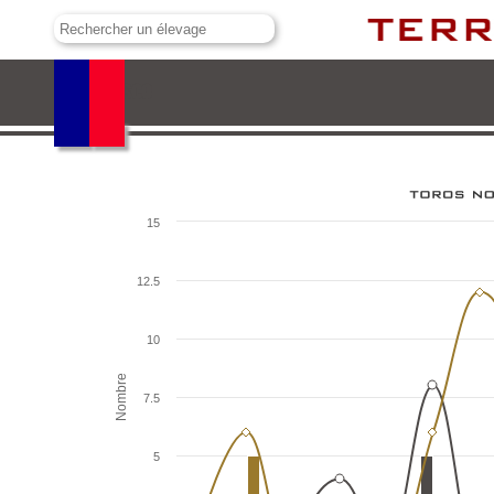
El Risco
15
12.5
10
Nombre
7.5
5