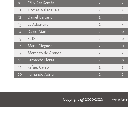
10
Félix San Román
2
2
11
Gómez Valenzuela
2
4
12
Daniel Barbero
2
3
13
El Adoureño
2
4
14
David Martín
2
0
15
El Dani
2
0
16
Mario Dieguez
2
0
17
Morenito de Aranda
2
2
18
Fernando Flores
2
0
19
Rafael Cerro
2
2
20
Fernando Adrian
2
2
Copyright @ 2000-2026 www.terred