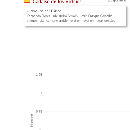
Cadalso de los Vidrios
14 Septembre
6 Novillos de El Risco
Fernando Flores - Alejandro Fermín - Jesús Enrique Colombo
silence - silence - une oreille - ovation - ovation - deux oreilles
1.25
1
0.75
Nombre