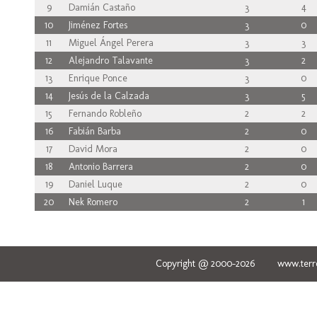
9
Damián Castaño
3
4
10
Jiménez Fortes
3
0
11
Miguel Ángel Perera
3
3
12
Alejandro Talavante
3
2
13
Enrique Ponce
3
0
14
Jesús de la Calzada
3
5
15
Fernando Robleño
2
2
16
Fabián Barba
2
0
17
David Mora
2
0
18
Antonio Barrera
2
0
19
Daniel Luque
2
0
20
Nek Romero
2
1
Copyright @ 2000-2026 www.terred