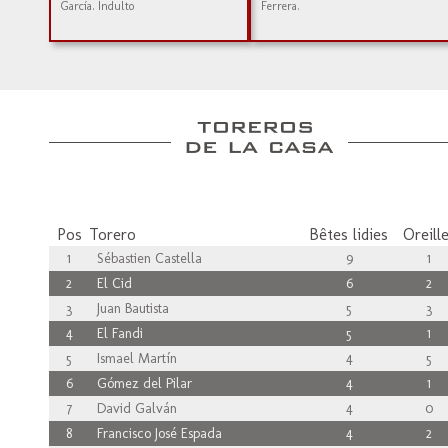
García. Indulto
Ferrera.
Pos
Torero
Bêtes lidies
Oreill
1
Sébastien Castella
9
1
2
El Cid
6
2
3
Juan Bautista
5
3
4
El Fandi
5
1
5
Ismael Martín
4
5
6
Gómez del Pilar
4
1
7
David Galván
4
0
8
Francisco José Espada
4
2