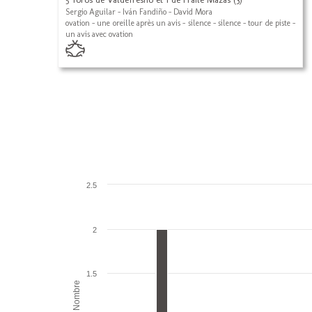
Sergio Aguilar - Iván Fandiño - David Mora
ovation - une oreille après un avis - silence - silence - tour de piste -
un avis avec ovation
2.5
2
1.5
Nombre