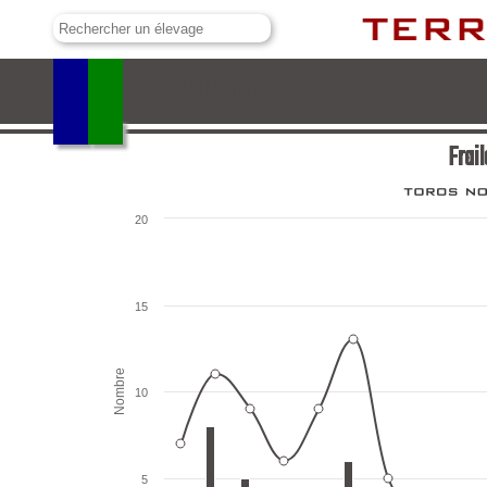
Fraile de Valdefresno
Frai
20
15
Nombre
10
5