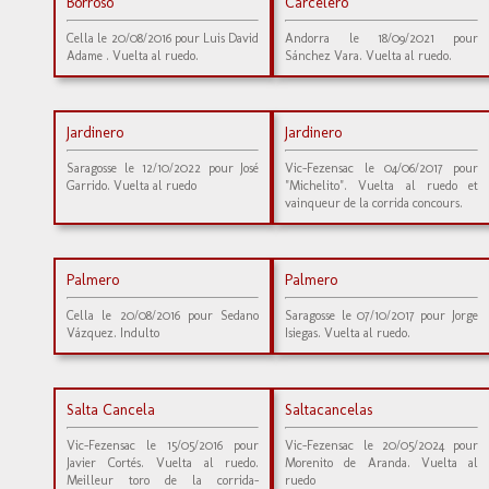
Borroso
Carcelero
Cella le 20/08/2016 pour Luis David
Andorra le 18/09/2021 pour
Adame . Vuelta al ruedo.
Sánchez Vara. Vuelta al ruedo.
Jardinero
Jardinero
Saragosse le 12/10/2022 pour José
Vic-Fezensac le 04/06/2017 pour
Garrido. Vuelta al ruedo
"Michelito". Vuelta al ruedo et
vainqueur de la corrida concours.
Palmero
Palmero
Cella le 20/08/2016 pour Sedano
Saragosse le 07/10/2017 pour Jorge
Vázquez. Indulto
Isiegas. Vuelta al ruedo.
Salta Cancela
Saltacancelas
Vic-Fezensac le 15/05/2016 pour
Vic-Fezensac le 20/05/2024 pour
Javier Cortés. Vuelta al ruedo.
Morenito de Aranda. Vuelta al
Meilleur toro de la corrida-
ruedo