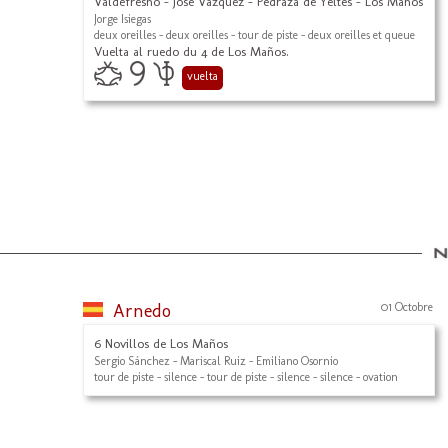
Valdefresno - José Vazquez - Pedraza de Yeltes - Los Maños
Jorge Isiegas
deux oreilles - deux oreilles - tour de piste - deux oreilles et queue
Vuelta al ruedo du 4 de Los Maños.
vuelta
Arnedo
01 Octobre
6 Novillos de Los Maños
Sergio Sánchez - Mariscal Ruiz - Emiliano Osornio
tour de piste - silence - tour de piste - silence - silence - ovation