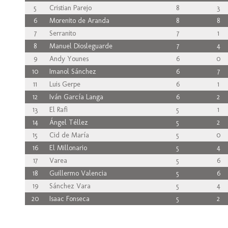
5
Cristian Parejo
8
3
6
Morenito de Aranda
8
8
7
Serranito
7
1
8
Manuel Diosleguarde
7
4
9
Andy Younes
6
0
10
Imanol Sánchez
6
7
11
Luis Gerpe
6
1
12
Iván García Langa
6
2
13
El Rafi
5
1
14
Ángel Téllez
5
2
15
Cid de María
5
0
16
El Millonario
5
4
17
Varea
5
6
18
Guillermo Valencia
5
6
19
Sánchez Vara
5
4
20
Isaac Fonseca
5
2