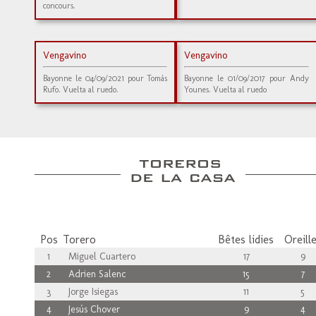
concours.
Vengavino
Vengavino
Bayonne le 04/09/2021 pour Tomás
Bayonne le 01/09/2017 pour Andy
Rufo. Vuelta al ruedo.
Younes. Vuelta al ruedo
Pos
Torero
Bêtes lidies
Oreill
1
Miguel Cuartero
17
9
2
Adrien Salenc
15
7
3
Jorge Isiegas
11
5
4
Jesús Chover
9
4