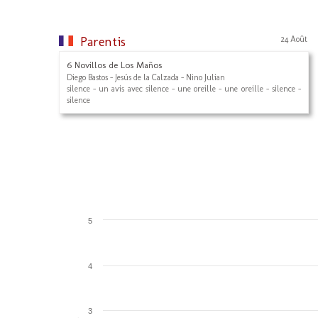
Parentis
24 Août
6 Novillos de Los Maños
Diego Bastos - Jesús de la Calzada - Nino Julian
silence - un avis avec silence - une oreille - une oreille - silence -
silence
5
4
3