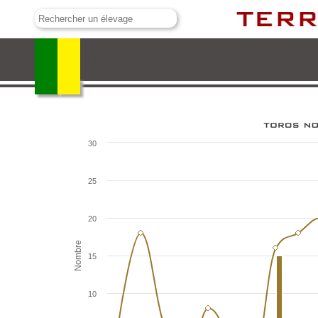
Los Maños
30
25
20
Nombre
15
10