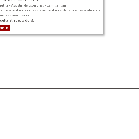
aulita - Agustín de Espartinas - Camille Juan
ilence - ovation - un avis avec ovation - deux oreilles - silence -
eux avis avec ovation
uelta al ruedo du 6.
vuelta