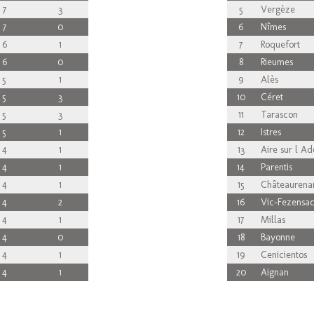
7
3
5
Vergèze
7
0
6
Nîmes
6
1
7
Roquefort
6
0
8
Rieumes
5
1
9
Alès
5
3
10
Céret
5
3
11
Tarascon
5
1
12
Istres
4
1
13
Aire sur l Ad
4
1
14
Parentis
4
1
15
Châteaurena
4
2
16
Vic-Fezensa
4
1
17
Millas
4
0
18
Bayonne
4
1
19
Cenicientos
4
1
20
Aignan