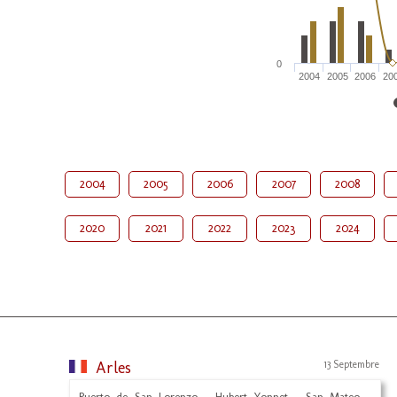
0
2004
2005
2006
20
2004
2005
2006
2007
2008
2020
2021
2022
2023
2024
Arles
13 Septembre
Puerto de San Lorenzo - Hubert Yonnet - San Mateo -