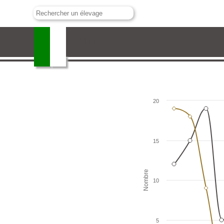
Hubert Yonnet
20
15
Nombre
10
5