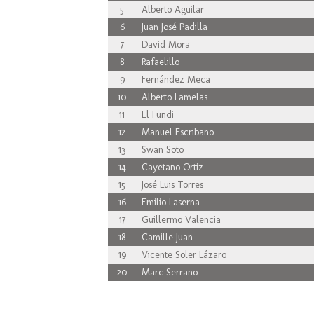
5
Alberto Aguilar
6
Juan José Padilla
7
David Mora
8
Rafaelillo
9
Fernández Meca
10
Alberto Lamelas
11
El Fundi
12
Manuel Escribano
13
Swan Soto
14
Cayetano Ortiz
15
José Luis Torres
16
Emilio Laserna
17
Guillermo Valencia
18
Camille Juan
19
Vicente Soler Lázaro
20
Marc Serrano