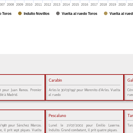
007
2008
2009
2010
2011
2012
2013
2014
2015
2016
2017
2018
2019
2020
202
o Toros
Indulto Novillos
Vuelta al ruedo Toros
Vuelta al rued
Carabin
Ga
1 pour Juan Ramos. Premier
Arles le 30/03/1997 pour Morenito d'Arles. Vuelta
Cér
idié à Madrid.
al ruedo
rue
Pescaluno
Tar
8/1981 pour Sánchez Marcos.
Lunel le 21/07/2002 pour Emilio Laserna.
Tar
e, il prit sept piques. Vuelta
Indulto. Grand combatant, il prit quatre piques.