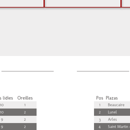
 lidies
Oreilles
Pos
Plazas
10
1
1
Beaucaire
10
2
2
Lunel
9
2
3
Arles
9
2
4
Saint Martin 