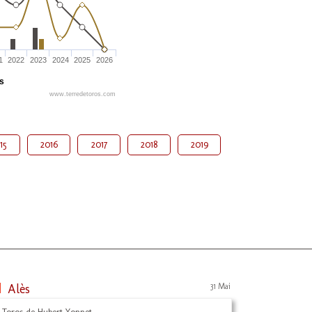
1
2022
2023
2024
2025
2026
és
www.terredetoros.com
15
2016
2017
2018
2019
Alès
31 Mai
 Toros de Hubert Yonnet