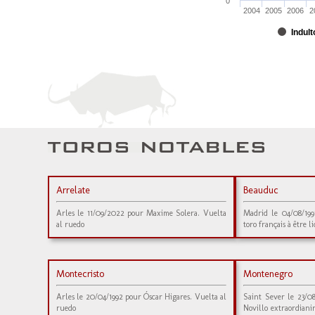
0
2004
2005
2006
2
Indult
Arrelate
Beauduc
Arles le 11/09/2022 pour Maxime Solera. Vuelta
Madrid le 04/08/199
al ruedo
toro français à être l
Montecristo
Montenegro
Arles le 20/04/1992 pour Óscar Higares. Vuelta al
Saint Sever le 23/0
ruedo
Novillo extraordianir