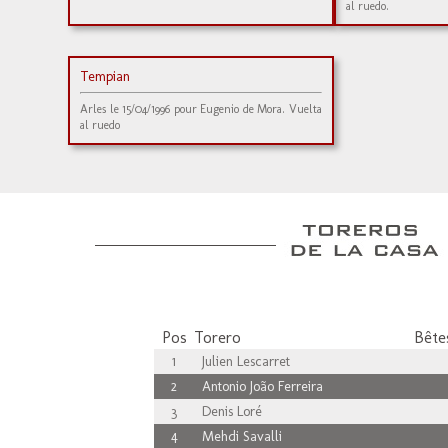
al ruedo.
Tempian
Arles le 15/04/1996 pour Eugenio de Mora. Vuelta
al ruedo
Pos
Torero
Bêtes
1
Julien Lescarret
2
Antonio João Ferreira
3
Denis Loré
4
Mehdi Savalli