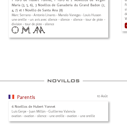
Maria (3, 5, 6), 3 Novillos de Ganaderia du Grand Badon (2,
P
s
4, 7) et 1 Novillo de Santa Ana (8)
d
Marc Serrano - Antonio Linares - Manolo Vanegas - Louis Husson
V
une oreille - un avis avec silence - silence - silence - tour de piste -
division - tour de piste - silence
Parentis
10 Août
6 Novillos de Hubert Yonnet
Luis Gerpe - Juan Millán - Guillermo Valencia
ovation - ovation - silence - une oreille - ovation - une oreille