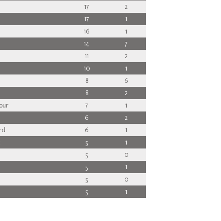
17
2
17
1
16
1
14
7
11
2
10
1
8
6
8
2
our
7
1
6
2
rd
6
1
c
5
1
5
0
5
1
5
0
5
1