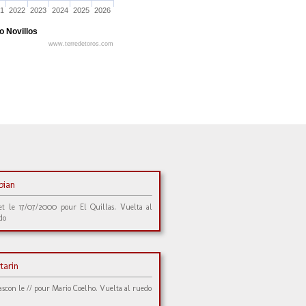
1
2022
2023
2024
2025
2026
o Novillos
www.terredetoros.com
bian
et le 17/07/2000 pour El Quillas. Vuelta al
do
tarin
ascon le // pour Mario Coelho. Vuelta al ruedo