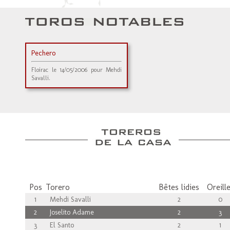
Pechero
Floirac le 14/05/2006 pour Mehdi
Savalli.
Pos
Torero
Bêtes lidies
Oreill
1
Mehdi Savalli
2
0
2
Joselito Adame
2
3
3
El Santo
2
1