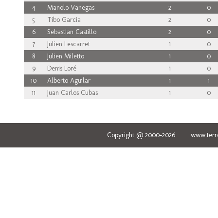
4
Manolo Vanegas
2
0
5
Tibo Garcia
2
0
6
Sebastian Castillo
2
0
7
Julien Lescarret
1
0
8
Julien Miletto
1
0
9
Denis Loré
1
0
10
Alberto Aguilar
1
1
11
Juan Carlos Cubas
1
0
Copyright @ 2000-2026 www.terred