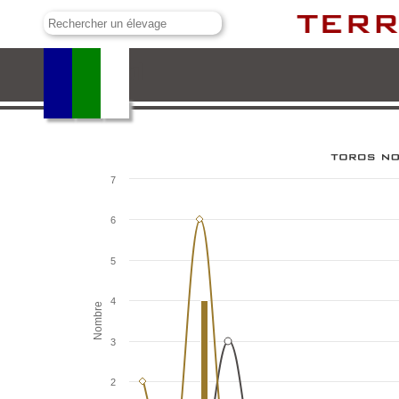
El Palmeral
7
6
5
4
Nombre
3
2