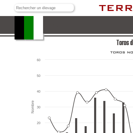
Toros de Salvador Domecq
Toros 
60
50
40
Nombre
30
20