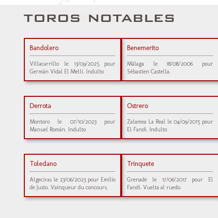
Bandolero
Benemerito
Villacarrillo le 13/09/2025 pour
Málaga le 18/08/2006 pour
Germán Vidal El Melli. Indulto
Sébastien Castella.
Derrota
Ostrero
Montoro le 07/10/2023 pour
Zalamea La Real le 04/09/2015 pour
Manuel Román. Indulto
El Fandi. Indulto
Toledano
Trinquete
Algeciras le 23/06/2023 pour Emilio
Grenade le 17/06/2017 pour El
de Justo. Vainqueur du concours.
Fandi. Vuelta al ruedo.