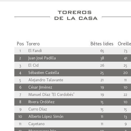
Pos
Torero
Bêtes lidies
Oreill
1
El Fandi
65
73
2
Juan José Padilla
38
41
3
El Cid
26
25
4
Sébastien Castella
25
20
5
Alejandro Talavante
21
11
6
César Jiménez
19
10
7
Manuel Díaz "El Cordobés"
19
22
8
Rivera Ordóñez
15
10
9
Curro Díaz
15
15
10
Alberto López Simón
11
13
11
Cayetano
11
9