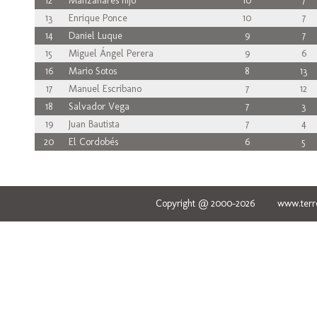
12
Manzanares hijo
10
7
13
Enrique Ponce
10
7
14
Daniel Luque
9
7
15
Miguel Ángel Perera
9
6
16
Mario Sotos
8
13
17
Manuel Escribano
7
12
18
Salvador Vega
7
3
19
Juan Bautista
7
4
20
El Cordobés
6
5
Copyright @ 2000-2026 www.terred