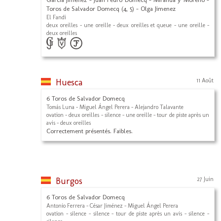
Toros de Salvador Domecq (4, 5) - Olga Jimenez
El Fandi
deux oreilles - une oreille - deux oreilles et queue - une oreille -
deux oreilles
Huesca
11 Août
6 Toros de Salvador Domecq
Tomás Luna - Miguel Ángel Perera - Alejandro Talavante
ovation - deux oreilles - silence - une oreille - tour de piste après un
avis - deux oreilles
Correctement présentés. Faibles.
Burgos
27 Juin
6 Toros de Salvador Domecq
Antonio Ferrera - César Jiménez - Miguel Ángel Perera
ovation - silence - silence - tour de piste après un avis - silence -