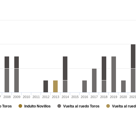
7
2008
2009
2010
2011
2012
2013
2014
2015
2016
2017
2018
2019
2020
202
o Toros
Indulto Novillos
Vuelta al ruedo Toros
Vuelta al rued