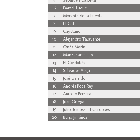
5
Sébastien Castella
6
Daniel Luque
7
Morante de la Puebla
8
El Cid
9
Cayetano
10
Alejandro Talavante
11
Ginés Marín
12
Manzanares hijo
13
El Cordobés
14
Salvador Vega
15
José Garrido
16
Andrés Roca Rey
17
Antonio Ferrera
18
Juan Ortega
19
Julio Benítez "El Cordobés"
20
Borja Jiménez