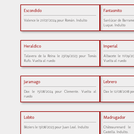
Escondido
Fantasmito
Valence le 21/07/2024 pour Román. Indulto
Sanlúcar de Barrame
Luque. Indulto
Heraldico
Imperial
Talavera de la Reina le 23/09/2023 pour Tomás
Albacete le 11/09/2
Rufo. Vuelta al ruedo
Vuelta al ruedo
Jaramago
Lebrero
Dax le 15/08/2024 pour Clemente. Vuelta al
Dax le 12/08/2018 po
ruedo
Lobito
Madrugador
Béziers le 13/08/2023 pour Juan Leal. Indulto
Châteaurenard le 
Castella. Indulto.