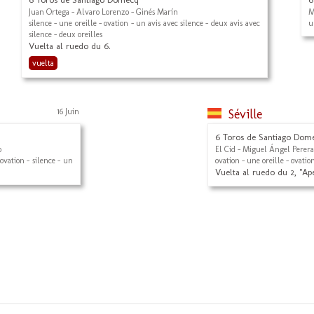
Juan Ortega - Alvaro Lorenzo - Ginés Marín
M
silence - une oreille - ovation - un avis avec silence - deux avis avec
u
silence - deux oreilles
Vuelta al ruedo du 6.
vuelta
16 Juin
Séville
6 Toros de Santiago Dom
o
El Cid - Miguel Ángel Perera
 ovation - silence - un
ovation - une oreille - ovation
Vuelta al ruedo du 2, "Ap