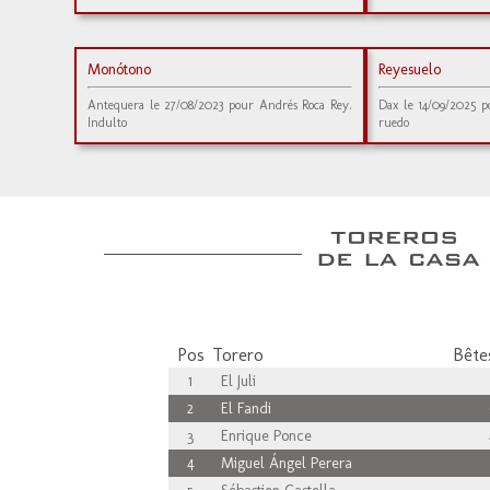
Monótono
Reyesuelo
Antequera le 27/08/2023 pour Andrés Roca Rey.
Dax le 14/09/2025 p
Indulto
ruedo
Pos
Torero
Bêtes
1
El Juli
2
El Fandi
3
Enrique Ponce
4
Miguel Ángel Perera