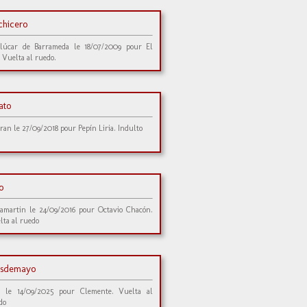
chicero
lúcar de Barrameda le 18/07/2009 pour El
. Vuelta al ruedo.
ato
ran le 27/09/2018 pour Pepín Liria. Indulto
io
lamartin le 24/09/2016 pour Octavio Chacón.
lta al ruedo
sdemayo
 le 14/09/2025 pour Clemente. Vuelta al
do