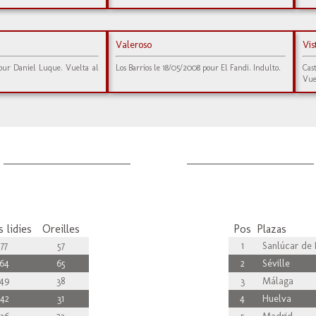
Valeroso
Vi
our Daniel Luque. Vuelta al
Los Barrios le 18/05/2008 pour El Fandi. Indulto.
Cas
Vue
 lidies
Oreilles
Pos
Plazas
77
57
1
Sanlúcar de 
64
65
2
Séville
49
38
3
Málaga
42
31
4
Huelva