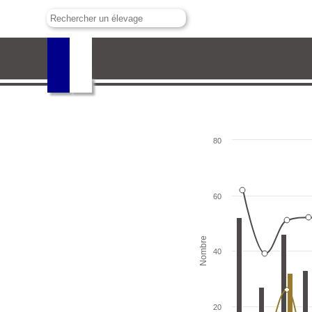
Santiago Domecq Bohórquez
80
60
Nombre
40
20