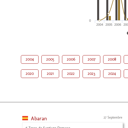
0
2004
2005
2006
20
2004
2005
2006
2007
2008
2020
2021
2022
2023
2024
Abaran
27 Septembre
6 Toros de Santiago Domecq