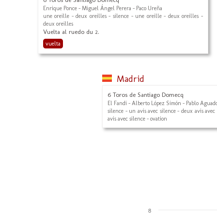
Enrique Ponce - Miguel Ángel Perera - Paco Ureña
une oreille - deux oreilles - silence - une oreille - deux oreilles -
deux oreilles
Vuelta al ruedo du 2.
vuelta
Madrid
6 Toros de Santiago Domecq
El Fandi - Alberto López Simón - Pablo Aguad
silence - un avis avec silence - deux avis avec
avis avec silence - ovation
8