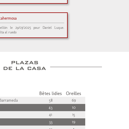
stahermosa
tellón le 29/03/2025 pour Daniel Luque.
lta al ruedo
Bêtes lidies
Oreilles
Barrameda
58
69
43
10
41
15
33
19