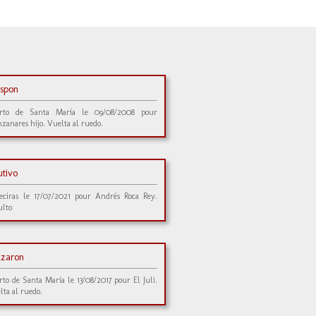
ispon
rto de Santa María le 09/08/2008 pour
zanares hijo. Vuelta al ruedo.
utivo
eciras le 17/07/2021 pour Andrés Roca Rey.
ulto
lzaron
rto de Santa María le 13/08/2017 pour El Juli.
lta al ruedo.