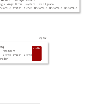
iguel Ángel Perera - Cayetano - Pablo Aguado
ne oreille - ovation - silence - une oreille - une oreille - une oreille
09 Mai
ecq
vuelta
 - Paco Ureña
 - silence - ovation - silence
erador".