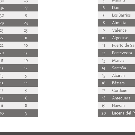
36
23
5
Madrid
34
27
6
Dax
30
9
7
Los Barrios
29
23
8
Almería
25
25
9
Valence
22
11
10
Algeciras
22
10
11
Puerto de Sa
20
15
12
Pontevedra
17
19
13
Murcia
15
12
14
Santoña
13
5
15
Abaran
13
14
16
Béziers
12
9
17
Cordoue
12
6
18
Antequera
11
8
19
Huesca
10
3
20
Lucena del P