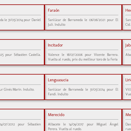
Faraón
He
da le 31/05/2014 pour Daniel
Sanlúcar de Barrameda le 06/06/2021 pour El
San
Juli. Indulto
Cid
Incitador
Jab
025 pour Sébastien Castella.
Valence le 18/07/2006 pour Vicente Barrera.
Aba
Vuelta al ruedo, prix du meilleur toro de la Feria
Lenguasucia
Lir
ur Ginés Marín. Indulto.
Sanlúcar de Barrameda le 31/05/2014 pour El
Vil
Fandi. Indulto
Vue
Merecido
Me
14/07/2012 pour Sébastien
Albacete le 14/09/2017 pour Miguel Ángel
Dax
Perera. Vuelta al ruedo.
rue