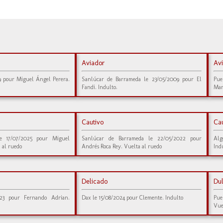
Aviador
Av
19 pour Miguel Ángel Perera.
Sanlúcar de Barrameda le 23/05/2009 pour El
Pue
Fandi. Indulto.
Man
Cautivo
Ca
e 17/07/2025 pour Miguel
Sanlúcar de Barrameda le 22/05/2022 pour
Alg
 al ruedo
Andrés Roca Rey. Vuelta al ruedo
Ind
Delicado
Du
023 pour Fernando Adrian.
Dax le 15/08/2024 pour Clemente. Indulto
Pue
Vue