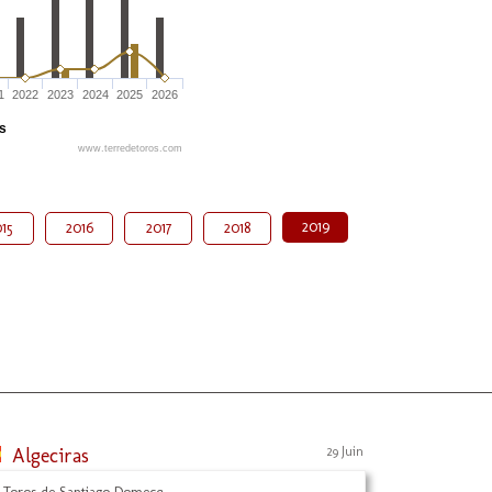
1
2022
2023
2024
2025
2026
és
www.terredetoros.com
2019
15
2016
2017
2018
Algeciras
29 Juin
 Toros de Santiago Domecq