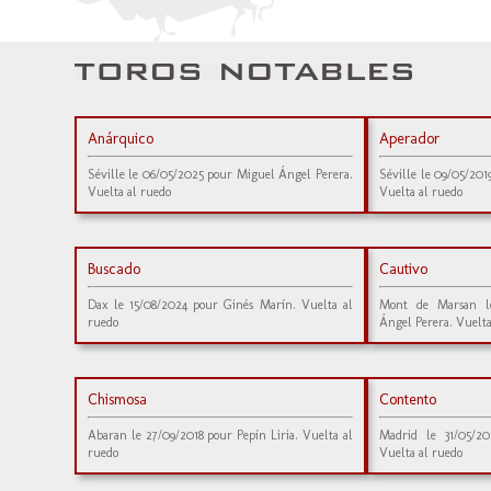
Anárquico
Aperador
Séville le 06/05/2025 pour Miguel Ángel Perera.
Séville le 09/05/20
Vuelta al ruedo
Vuelta al ruedo
Buscado
Cautivo
Dax le 15/08/2024 pour Ginés Marín. Vuelta al
Mont de Marsan l
ruedo
Ángel Perera. Vuelta
Chismosa
Contento
Abaran le 27/09/2018 pour Pepín Liria. Vuelta al
Madrid le 31/05/2
ruedo
Vuelta al ruedo