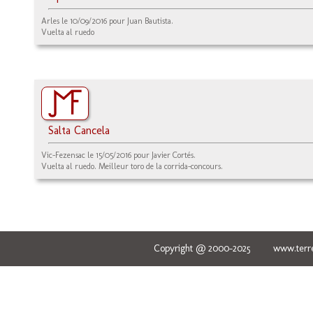
Arles le 10/09/2016 pour Juan Bautista.
Vuelta al ruedo
Salta Cancela
Vic-Fezensac le 15/05/2016 pour Javier Cortés.
Vuelta al ruedo. Meilleur toro de la corrida-concours.
Copyright @ 2000-2025 www.terred