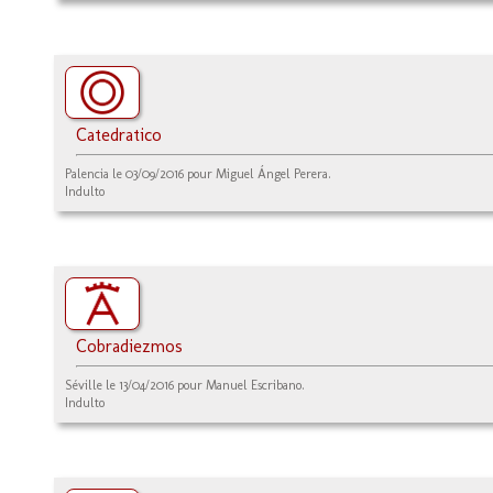
Catedratico
Palencia le 03/09/2016 pour Miguel Ángel Perera.
Indulto
Cobradiezmos
Séville le 13/04/2016 pour Manuel Escribano.
Indulto