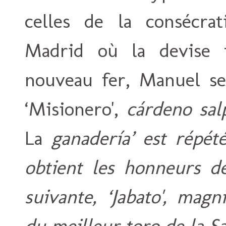
celles de la consécra
Madrid où la devise f
nouveau fer, Manuel seu
‘Misionero',
cárdeno sal
La
ganadería’ est répété
obtient les honneurs 
suivante, ‘Jabato', mag
du meilleur toro de la Sa