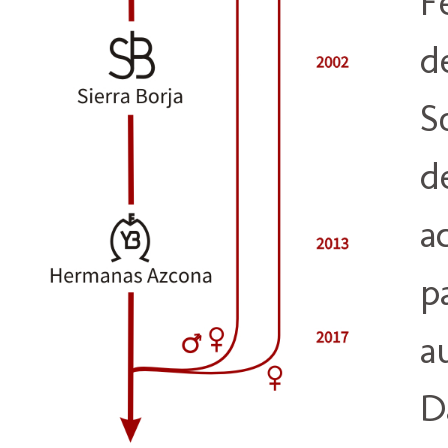
F
d
S
d
a
p
a
D