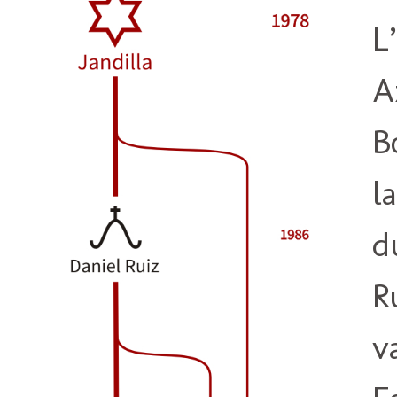
L
A
B
l
d
R
v