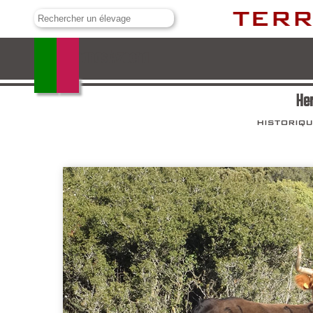
Hermanas Azcona
He