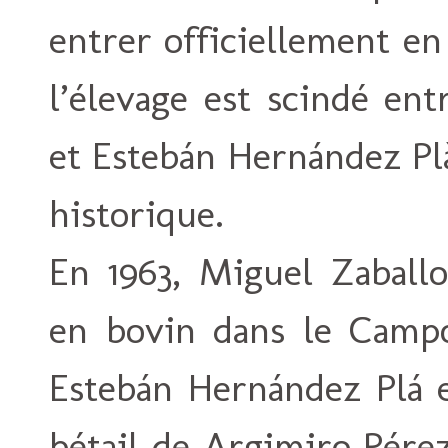
entrer officiellement en
l’élevage est scindé ent
et Estebán Hernández Plà
historique.
En 1963, Miguel Zaballo
en bovin dans le Campo
Estebán Hernández Plá e
bétail de Argimiro Pérez