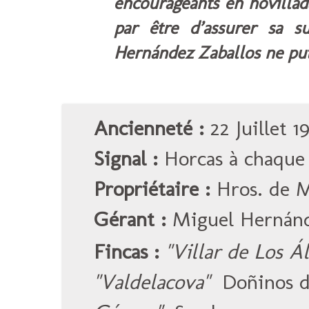
encourageants en novillada,
par être d’assurer sa 
Hernández Zaballos ne put
Ancienneté :
22 Juillet 1
Signal :
Horcas à chaque 
Propriétaire :
Hros. de M
Gérant :
Miguel Hernánd
Fincas :
"Villar de Los Á
"Valdelacova"
Doñinos 