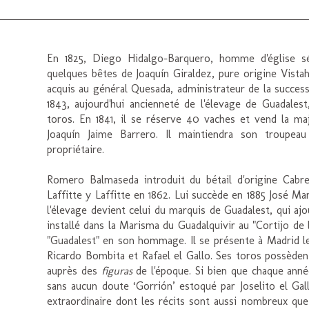
En 1825, Diego Hidalgo-Barquero, homme d'église sé
quelques bêtes de Joaquín Giraldez, pure origine Vista
acquis au général Quesada, administrateur de la success
1843, aujourd'hui ancienneté de l'élevage de Guadales
toros. En 1841, il se réserve 40 vaches et vend la m
Joaquín Jaime Barrero. Il maintiendra son troupea
propriétaire.
Romero Balmaseda introduit du bétail d'origine Cabr
Laffitte y Laffitte en 1862. Lui succède en 1885 José Ma
l'élevage devient celui du marquis de Guadalest, qui 
installé dans la Marisma du Guadalquivir au "Cortijo de 
"Guadalest" en son hommage. Il se présente à Madrid le
Ricardo Bombita et Rafael el Gallo. Ses toros possède
auprès des
figuras
de l'époque. Si bien que chaque anné
sans aucun doute ‘Gorrión’ estoqué par Joselito el Ga
extraordinaire dont les récits sont aussi nombreux que