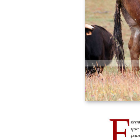
F
erna
que 
pour