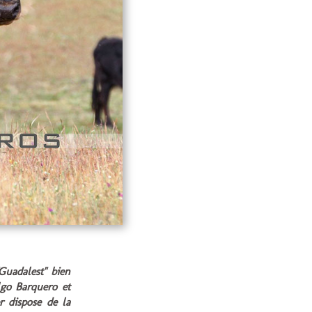
uadalest" bien
lgo Barquero et
r dispose de la