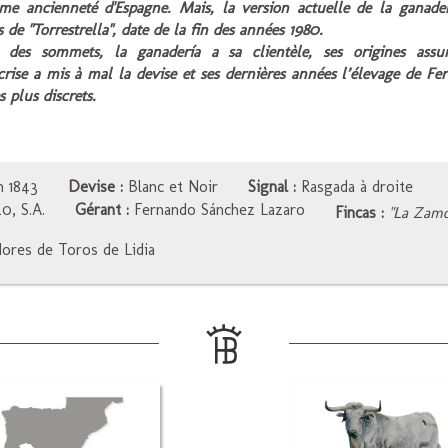
ème ancienneté d'Espagne. Mais, la version actuelle de la ganade
s de "Torrestrella", date de la fin des années 1980.
 des sommets, la ganadería a sa clientèle, ses origines assura
crise a mis à mal la devise et ses dernières années l’élevage de F
s plus discrets.
n 1843
Devise :
Blanc et Noir
Signal :
Rasgada à droite
0, S.A.
Gérant :
Fernando Sánchez Lazaro
Fincas :
"La Zamo
res de Toros de Lidia