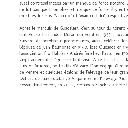
aussi contrebalancées par un manque de force notoire. L
ne fut pas que triomphes et manque de force, il y eut
mort les toreros "Valerito" et "Manolo Litri", respectivem
Après le marquis de Guadalest, c'est au tour du torer
suit Pedro Fernández Durán qui vend en 1935 à Joaqu
Suivent de nombreux propriétaires, aussi célèbres les
l'épouse de Juan Belmonte en 1940, José Quesada en 1954
l'association Pio Halcón - Andrés Sánchez Pastor en 1966
vingt années de règne sur la devise. À cette date, la 
Luis et Antonio, petits-fils d'Alvaro Domecq qui élimin
de ventre et quelques étalons de l'élevage de leur grand
Dehesa de Juan Estebán, S.A. qui nomme l’élevage "Guada
dessin. Finalement, en 2003, Fernando Sánchez achète l’é