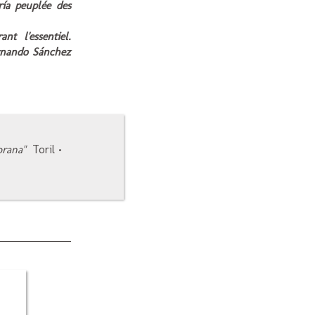
ría peuplée des
nt l'essentiel.
ernando Sánchez
rana"
Toril
•