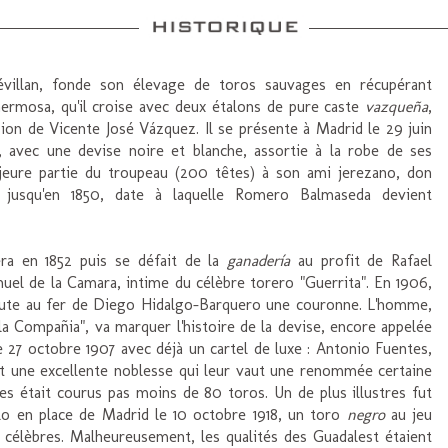
villan, fonde son élevage de toros sauvages en récupérant
hermosa, qu'il croise avec deux étalons de pure caste
vazqueña
,
ion de Vicente José Vázquez. Il se présente à Madrid le 29 juin
t, avec une devise noire et blanche, assortie à la robe de ses
ajeure partie du troupeau (200 têtes) à son ami jerezano, don
u jusqu'en 1850, date à laquelle Romero Balmaseda devient
era en 1852 puis se défait de la
ganadería
au profit de Rafael
nuel de la Camara, intime du célèbre torero "Guerrita". En 1906,
ajoute au fer de Diego Hidalgo-Barquero une couronne. L'homme,
la Compañia", va marquer l'histoire de la devise, encore appelée
 27 octobre 1907 avec déjà un cartel de luxe : Antonio Fuentes,
nt une excellente noblesse qui leur vaut une renommée certaine
es était courus pas moins de 80 toros. Un de plus illustres fut
llo en place de Madrid le 10 octobre 1918, un toro
negro
au jeu
 célèbres. Malheureusement, les qualités des Guadalest étaient