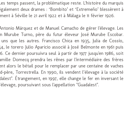
es temps passent, la problématique reste. L'histoire du marquis
 également deux drames : ‘Bombito’ et ‘Extremeño’ blessèrent à
ent à Séville le 21 avril 1922 et à Málaga le 11 février 1926.
o Antonio Márquez et de Manuel Camacho de gérer l'élevage. Les
ín Murube Turno, père du futur éleveur José Murube Escobar.
 uns que les autres. Francisco Chica en 1935, Julia de Cossío,
, le torero Julio Aparicio associé à José Belmonte en 1961 puis
. Ce dernier poursuivra seul à partir de 1977 jusqu'en 1986, soit
famille Domecq prendra les rênes par l'intermédiaire des frères
ent alors le bétail pour le remplacer par une centaine de vaches
-père, Torrestrella. En 1990, ils vendent l’élevage à la société
lest". Étrangement, en 1997, elle change le fer en inversant le
levage, poursuivant sous l'appellation "Guadalest".