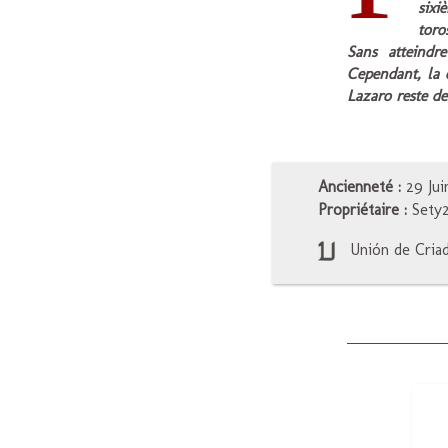
sixi
toro
Sans atteindre
Cependant, la 
Lazaro reste de
Ancienneté :
29 Jui
Propriétaire :
Sety2
Unión de Criado