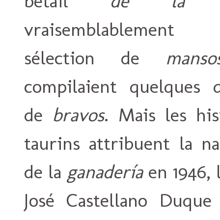
bétail
de la ti
vraisemblablemen
sélection de
manso
compilaient quelques q
de
bravos
. Mais les his
taurins attribuent la na
de la
ganadería
en 1946, 
José Castellano Duque 