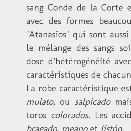
sang Conde de la Corte e
avec des formes beaucou
"Atanasios" qui sont auss
le mélange des sangs soi
dose d’hétérogénéité avec
caractéristiques de chacun
La robe caractéristique es
mulato
, ou
salpicado
mais
toros
colorados
. Les acci
bragado
,
meano
et
listón
.