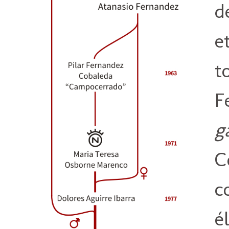
d
e
t
F
g
C
c
é