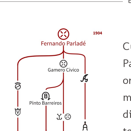
C
P
o
m
d
t