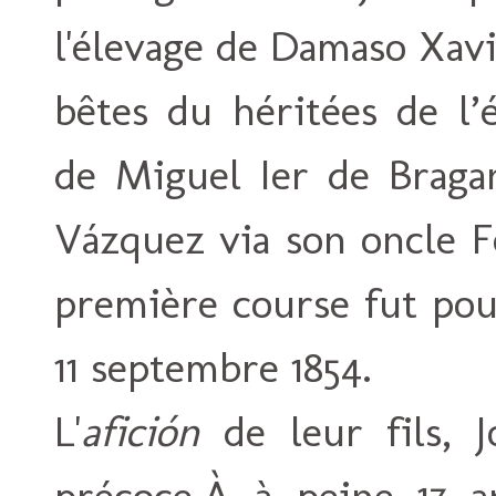
l'élevage de Damaso Xav
bêtes du héritées de l’
de Miguel Ier de Braga
Vázquez via son oncle F
première course fut po
11 septembre 1854.
L'
afición
de leur fils, J
précoce.À à peine 17 a