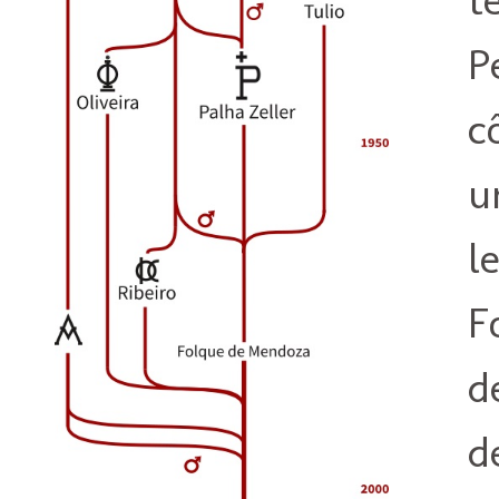
P
c
u
l
F
d
d