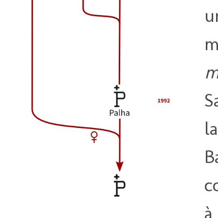
u
m
m
S
l
B
c
à