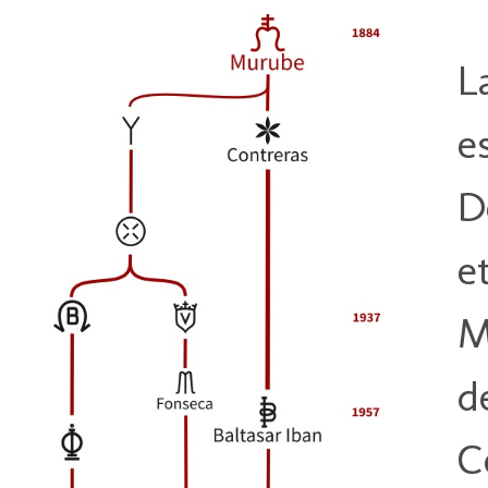
L
e
D
e
M
d
C