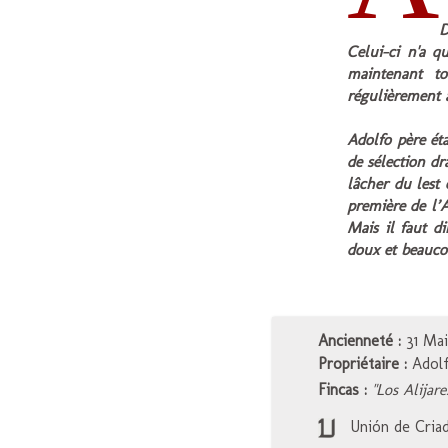
D
Celui-ci n'a q
maintenant t
régulièrement à
Adolfo père ét
de sélection d
lâcher du lest 
première de l’A
Mais il faut d
doux et beauco
Ancienneté :
31 Mai
Propriétaire :
Adolf
Fincas :
"Los Alijare
Unión de Criado