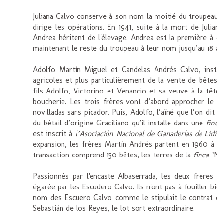
Juliana Calvo conserve à son nom la moitié du troupeau
dirige les opérations. En 1941, suite à la mort de Juli
Andrea héritent de l'élevage. Andrea est la première à q
maintenant le reste du troupeau à leur nom jusqu’au 18
Adolfo Martín Miguel et Candelas Andrés Calvo, ins
agricoles et plus particulièrement de la vente de bêtes 
fils Adolfo, Victorino et Venancio et sa veuve à la têt
boucherie. Les trois frères vont d’abord approcher le
novilladas sans picador. Puis, Adolfo, l’aîné que l’on dit
du bétail d’origine Graciliano qu’il installe dans une
fin
est inscrit à
l’Asociación Nacional de Ganaderías de Lidi
expansion, les frères Martín Andrés partent en 1960 à
transaction comprend 150 bêtes, les terres de la
finca
"N
Passionnés par l'encaste Albaserrada, les deux frères
égarée par les Escudero Calvo. Ils n'ont pas à fouiller 
nom des Escuero Calvo comme le stipulait le contrat d
Sebastián de los Reyes, le lot sort extraordinaire.