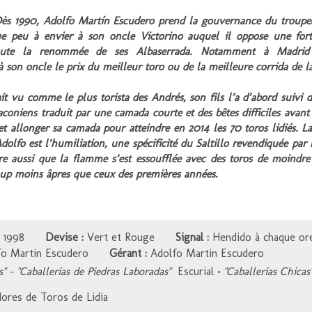
ès 1990, Adolfo Martín Escudero prend la gouvernance du troupe
ue peu à envier à son oncle Victorino auquel il oppose une for
oute la renommée de ses Albaserrada. Notamment à Madrid
 son oncle le prix du meilleur toro ou de la meilleure corrida de la
ait vu comme le plus
torista
des Andrés, son fils l’a d’abord suivi d
raconiens traduit par une
camada
courte et des bêtes difficiles avant 
et allonger sa
camada
pour atteindre en 2014 les 70 toros lidiés. La
dolfo est l’humiliation, une spécificité du Saltillo revendiquée par
ire aussi que la flamme s’est essoufflée avec des toros de moindre 
up moins âpres que ceux des premières années.
 1998
Devise :
Vert et Rouge
Signal :
Hendido à chaque ore
o Martin Escudero
Gérant :
Adolfo Martin Escudero
s" - "Caballerias de Piedras Laboradas"
Escurial
•
"Caballerias Chicas
res de Toros de Lidia