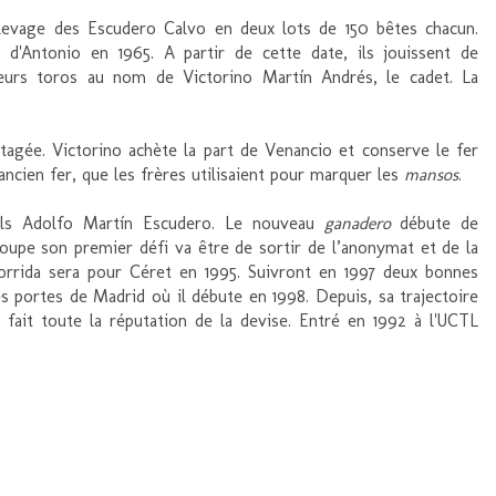
'élevage des Escudero Calvo en deux lots de 150 bêtes chacun.
 d'Antonio en 1965. A partir de cette date, ils jouissent de
 leurs toros au nom de Victorino Martín Andrés, le cadet. La
rtagée. Victorino achète la part de Venancio et conserve le fer
ancien fer, que les frères utilisaient pour marquer les
mansos
.
fils Adolfo Martín Escudero. Le nouveau
ganadero
débute de
roupe son premier défi va être de sortir de l’anonymat et de la
orrida sera pour Céret en 1995. Suivront en 1997 deux bonnes
es portes de Madrid où il débute en 1998. Depuis, sa trajectoire
fait toute la réputation de la devise. Entré en 1992 à l'UCTL