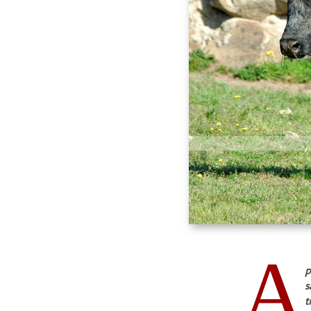
A
p
s
t