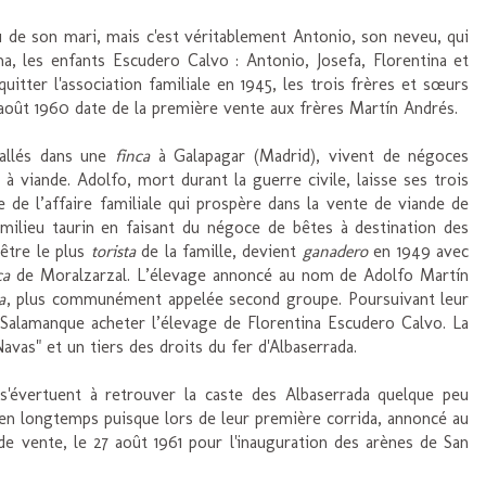
 de son mari, mais c'est véritablement Antonio, son neveu, qui
ana, les enfants Escudero Calvo : Antonio, Josefa, Florentina et
uitter l'association familiale en 1945, les trois frères et sœurs
 août 1960 date de la première vente aux frères Martín Andrés.
tallés dans une
finca
à Galapagar (Madrid), vivent de négoces
à viande. Adolfo, mort durant la guerre civile, laisse ses trois
e de l’affaire familiale qui prospère dans la vente de viande de
 milieu taurin en faisant du négoce de bêtes à destination des
 être le plus
torista
de la famille, devient
ganadero
en 1949 avec
ca
de Moralzarzal. L’élevage annoncé au nom de Adolfo Martín
a
, plus communément appelée second groupe. Poursuivant leur
 Salamanque acheter l’élevage de Florentina Escudero Calvo. La
avas" et un tiers des droits du fer d'Albaserrada.
 s'évertuent à retrouver la caste des Albaserrada quelque peu
bien longtemps puisque lors de leur première corrida, annoncé au
e vente, le 27 août 1961 pour l'inauguration des arènes de San