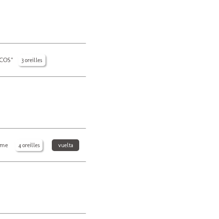
RCOS"
3 oreilles
ame
4 oreilles
vuelta