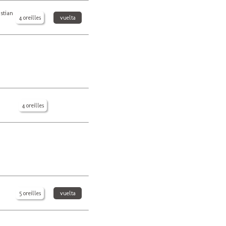
stian
4 oreilles
vuelta
4 oreilles
5 oreilles
vuelta