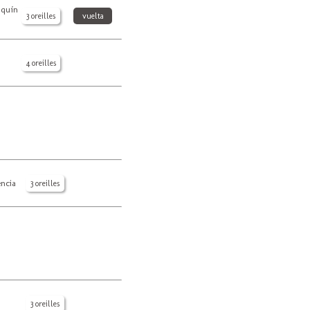
aquín
3 oreilles
vuelta
4 oreilles
encia
3 oreilles
3 oreilles