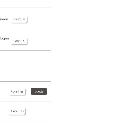
Simón
4 oreilles
López
1 oreille
3 oreilles
vuelta
2 oreilles