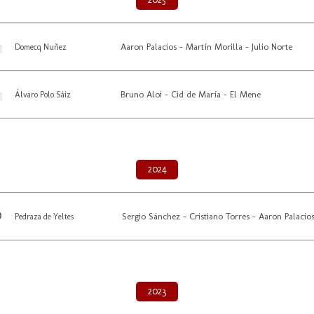
Aaron Palacios - Martín Morilla - Julio Norte
Domecq Nuñez
Bruno Aloi - Cid de María - El Mene
Álvaro Polo Sáiz
2024
Sergio Sánchez - Cristiano Torres - Aaron Palacio
Pedraza de Yeltes
2023