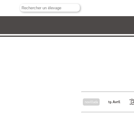
19 Avril
novillada