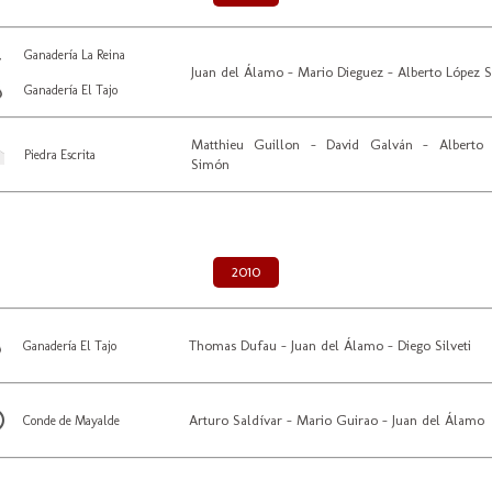
Ganadería La Reina
Juan del Álamo - Mario Dieguez - Alberto López 
Ganadería El Tajo
Matthieu Guillon - David Galván - Alberto 
Piedra Escrita
Simón
2010
Thomas Dufau - Juan del Álamo - Diego Silveti
Ganadería El Tajo
Arturo Saldívar - Mario Guirao - Juan del Álamo
Conde de Mayalde