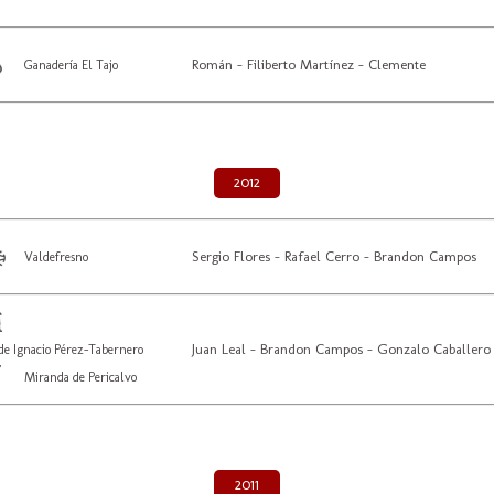
Román - Filiberto Martínez - Clemente
Ganadería El Tajo
2012
Sergio Flores - Rafael Cerro - Brandon Campos
Valdefresno
Juan Leal - Brandon Campos - Gonzalo Caballero
de Ignacio Pérez-Tabernero
Miranda de Pericalvo
2011