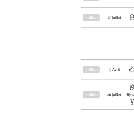
27 Juillet
novillada
15 Avril
novillada
28 Juillet
novillada
Hijos 