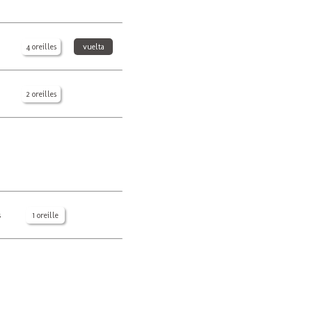
4 oreilles
vuelta
2 oreilles
s
1 oreille