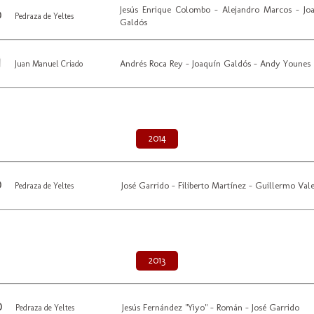
Jesús Enrique Colombo - Alejandro Marcos - Jo
Pedraza de Yeltes
Galdós
Andrés Roca Rey - Joaquín Galdós - Andy Younes
Juan Manuel Criado
2014
José Garrido - Filiberto Martínez - Guillermo Val
Pedraza de Yeltes
2013
Jesús Fernández "Yiyo" - Román - José Garrido
Pedraza de Yeltes