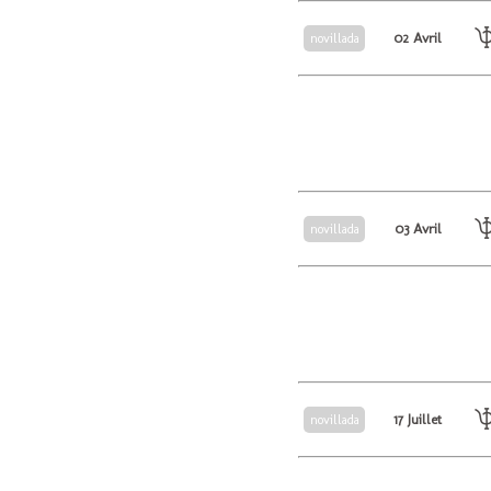
02 Avril
novillada
03 Avril
novillada
17 Juillet
novillada