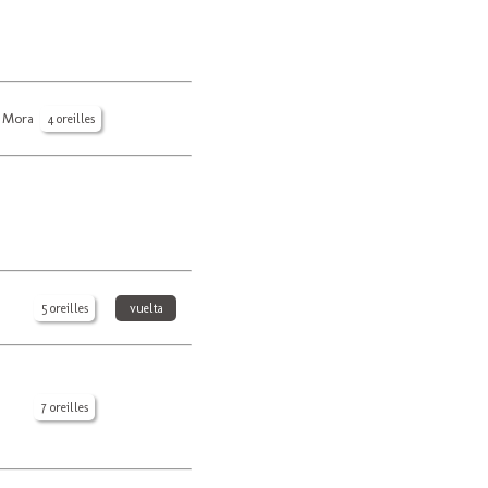
o Mora
4 oreilles
5 oreilles
vuelta
7 oreilles