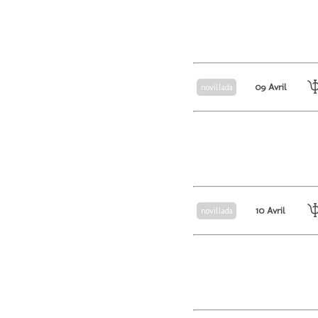
09 Avril
novillada
10 Avril
novillada