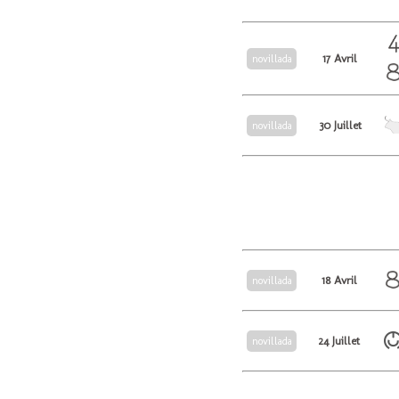
17 Avril
novillada
30 Juillet
novillada
18 Avril
novillada
24 Juillet
novillada