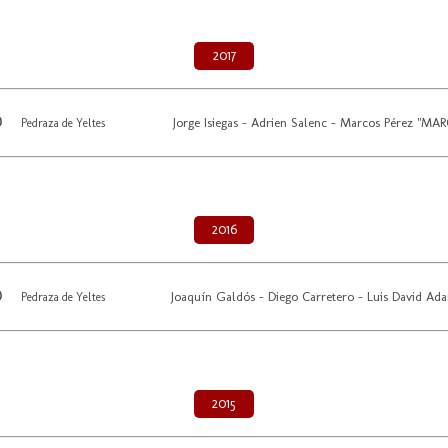
2017
Jorge Isiegas - Adrien Salenc - Marcos Pérez "MA
Pedraza de Yeltes
2016
Joaquín Galdós - Diego Carretero - Luis David Ad
Pedraza de Yeltes
2015