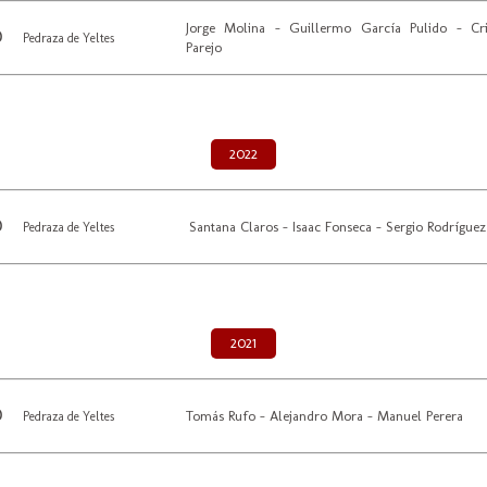
Jorge Molina - Guillermo García Pulido - Cri
Pedraza de Yeltes
Parejo
2022
Santana Claros - Isaac Fonseca - Sergio Rodríguez
Pedraza de Yeltes
2021
Tomás Rufo - Alejandro Mora - Manuel Perera
Pedraza de Yeltes