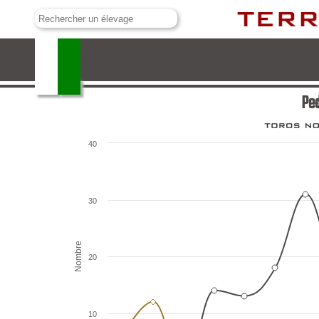
Pedraza de Yeltes
Ped
40
30
Nombre
20
10