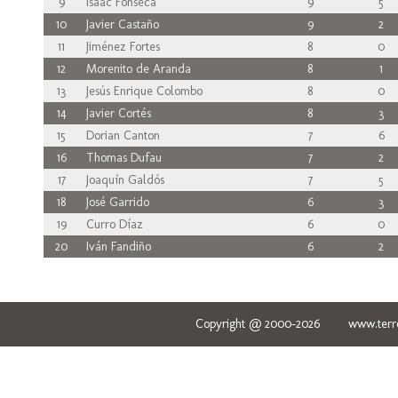
9
Isaac Fonseca
9
5
10
Javier Castaño
9
2
11
Jiménez Fortes
8
0
12
Morenito de Aranda
8
1
13
Jesús Enrique Colombo
8
0
14
Javier Cortés
8
3
15
Dorian Canton
7
6
16
Thomas Dufau
7
2
17
Joaquín Galdós
7
5
18
José Garrido
6
3
19
Curro Díaz
6
0
20
Iván Fandiño
6
2
Copyright @ 2000-2026 www.terred