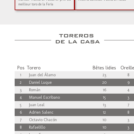
meilleur toro de la Feria
Pos
Torero
Bêtes lidies
Oreill
1
Juan del Álamo
23
8
2
Daniel Luque
20
9
3
Román
16
4
4
Manuel Escribano
15
3
5
Juan Leal
13
7
6
Adrien Salenc
12
8
7
Octavio Chacón
10
3
8
Rafaelillo
10
3