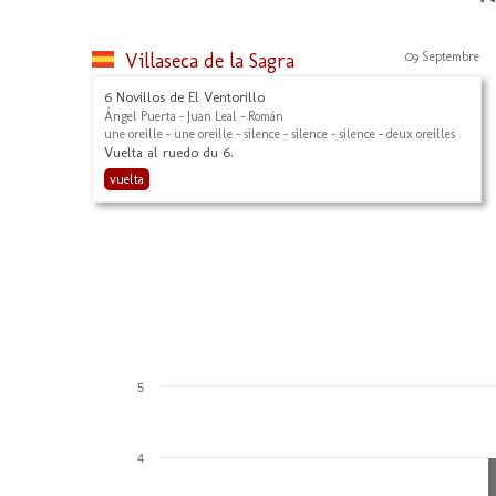
Villaseca de la Sagra
09 Septembre
6 Novillos de El Ventorillo
Ángel Puerta - Juan Leal - Román
une oreille - une oreille - silence - silence - silence - deux oreilles
Vuelta al ruedo du 6.
vuelta
5
4