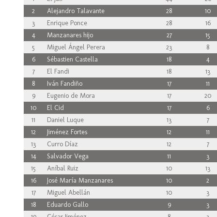
2
Alejandro Talavante
28
10
3
Enrique Ponce
28
16
4
Manzanares hijo
27
15
5
Miguel Ángel Perera
23
8
6
Sébastien Castella
18
4
7
El Fandi
18
13
8
Iván Fandiño
17
11
9
Eugenio de Mora
17
20
10
El Cid
17
6
11
Daniel Luque
13
7
12
Jiménez Fortes
12
11
13
Curro Díaz
12
7
14
Salvador Vega
11
3
15
Aníbal Ruiz
10
13
16
José María Manzanares
10
2
17
Miguel Abellán
10
3
18
Eduardo Gallo
9
3
19
César Jiménez
8
3