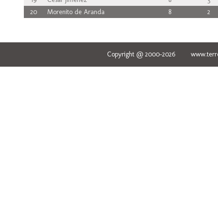
20
Morenito de Aranda
8
2
Copyright @ 2000-2026 www.terred