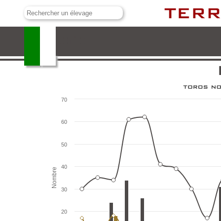
El Ventorrillo
70
60
50
40
Nombre
30
20