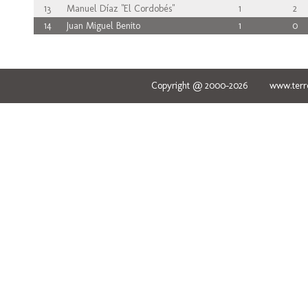
13
Manuel Díaz "El Cordobés"
1
2
14
Juan Miguel Benito
1
0
Copyright @ 2000-2026 www.terred