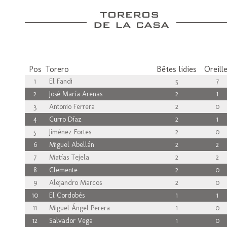
Pos
Torero
Bêtes lidies
Oreill
1
El Fandi
5
7
2
José María Arenas
2
1
3
Antonio Ferrera
2
0
4
Curro Díaz
2
1
5
Jiménez Fortes
2
0
6
Miguel Abellán
2
2
7
Matías Tejela
2
2
8
Clemente
2
0
9
Alejandro Marcos
2
0
10
El Cordobés
1
1
11
Miguel Ángel Perera
1
0
12
Salvador Vega
1
0