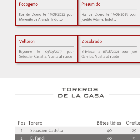
Pocogenio
Presumido
Roa de Duero le 15/08/2022 pour
Roa de Duero le 15/08/2023 pour
Morenito de Aranda. Indulto
Joselito Adame. Indulto
Velloson
Zozobrado
Bayonne le 03/09/2017 pour
Briviesca le 16/08/2021 pour José
Sébastien Castella. Vuelta al ruedo
Garrido. Vuelta al ruedo
Pos
Torero
Bêtes lidies
Oreill
1
Sébastien Castella
40
29
2
El Fandi
40
31