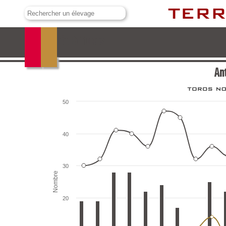
Antonio Bañuelos
An
50
40
30
Nombre
20