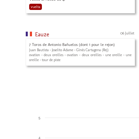
vuelta
Eauze
06 Juillet
7 Toros de Antonio Bañuelos (dont 1 pour le rejon)
Juan Bautista - Joselito Adame - Ginés Cartagena (Rej)
ovation - deux oreilles - ovation - deux oreilles - une oreille - une
oreille - tour de piste
5
4