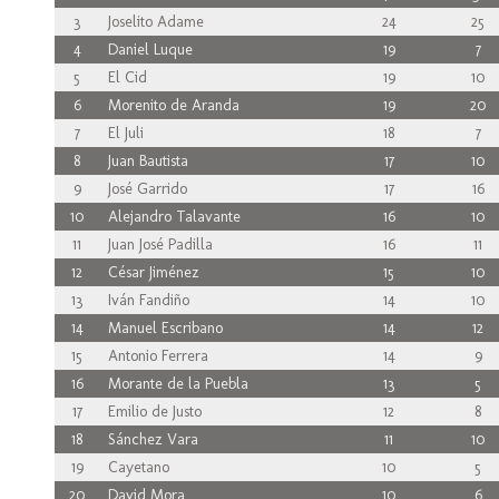
3
Joselito Adame
24
25
4
Daniel Luque
19
7
5
El Cid
19
10
6
Morenito de Aranda
19
20
7
El Juli
18
7
8
Juan Bautista
17
10
9
José Garrido
17
16
10
Alejandro Talavante
16
10
11
Juan José Padilla
16
11
12
César Jiménez
15
10
13
Iván Fandiño
14
10
14
Manuel Escribano
14
12
15
Antonio Ferrera
14
9
16
Morante de la Puebla
13
5
17
Emilio de Justo
12
8
18
Sánchez Vara
11
10
19
Cayetano
10
5
20
David Mora
10
6