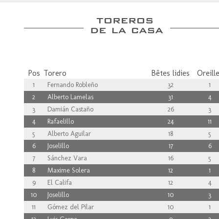
Pos
Torero
Bêtes lidies
Oreill
1
Fernando Robleño
32
1
2
Alberto Lamelas
31
4
3
Damián Castaño
26
3
4
Rafaelillo
24
11
5
Alberto Aguilar
18
5
6
Joselillo
17
6
7
Sánchez Vara
16
5
8
Maxime Solera
12
1
9
El Califa
12
4
10
Joselillo
10
3
11
Gómez del Pilar
10
1