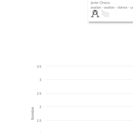
Javier Orozco
ovation - ovation - silence - u
3.5
3
2.5
2
Nombre
1.5