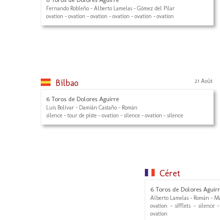
Fernando Robleño - Alberto Lamelas - Gómez del Pilar
ovation - ovation - ovation - ovation - ovation - ovation
Bilbao
21 Août
6 Toros de Dolores Aguirre
Luis Bolívar - Damián Castaño - Román
silence - tour de piste - ovation - silence - ovation - silence
Céret
6 Toros de Dolores Aguir
Alberto Lamelas - Román - M
ovation - sifflets - silence
ovation