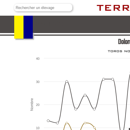
Dolores Aguirre Ybarra
Dolor
40
30
Nombre
20
10