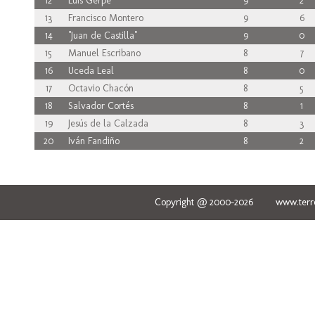
12
Luis Gerpe
9
2
13
Francisco Montero
9
6
14
"Juan de Castilla"
9
0
15
Manuel Escribano
8
7
16
Uceda Leal
8
0
17
Octavio Chacón
8
5
18
Salvador Cortés
8
1
19
Jesús de la Calzada
8
3
20
Iván Fandiño
8
2
Copyright @ 2000-2026 www.terred