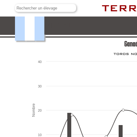
Ganadería Virgen María
Ganad
40
30
Nombre
20
10