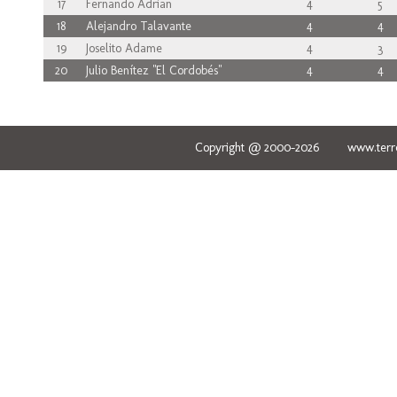
17
Fernando Adrian
4
5
18
Alejandro Talavante
4
4
19
Joselito Adame
4
3
20
Julio Benítez "El Cordobés"
4
4
Copyright @ 2000-2026 www.terred