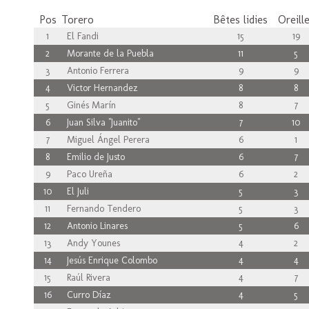
Pos
Torero
Bêtes lidies
Oreill
1
El Fandi
15
19
2
Morante de la Puebla
11
5
3
Antonio Ferrera
9
9
4
Victor Hernandez
8
8
5
Ginés Marín
8
7
6
Juan Silva "Juanito"
7
10
7
Miguel Ángel Perera
6
1
8
Emilio de Justo
6
7
9
Paco Ureña
6
2
10
El Juli
5
3
11
Fernando Tendero
5
3
12
Antonio Linares
5
6
13
Andy Younes
4
2
14
Jesús Enrique Colombo
4
4
15
Raúl Rivera
4
7
16
Curro Díaz
4
5