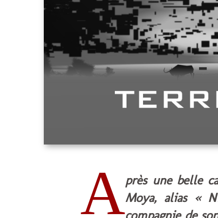
A
près une belle ca
Moya, alias « N
compagnie de son