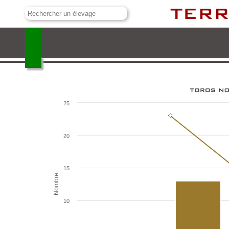
La Purísima
25
20
15
Nombre
10