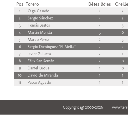
Pos
Torero
Bêtes lidies
Oreill
1
Olga Casado
4
2
2
Sergio Sánchez
4
2
3
Tomás Bastos
4
3
4
Martín Morilla
3
0
5
Marco Pérez
2
3
6
Sergio Domínguez "El Mella"
2
2
7
Javier Zulueta
2
1
8
Félix San Román
2
0
9
Daniel Luque
1
0
10
David de Miranda
1
1
11
Pablo Aguado
1
1
Copyright @ 2000-2026 www.terred