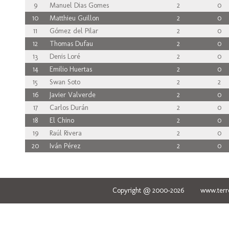
9
Manuel Dias Gomes
2
0
10
Matthieu Guillon
2
0
11
Gómez del Pilar
2
0
12
Thomas Dufau
2
0
13
Denis Loré
2
0
14
Emilio Huertas
2
0
15
Swan Soto
2
2
16
Javier Valverde
2
0
17
Carlos Durán
2
0
18
El Chino
2
0
19
Raúl Rivera
2
0
20
Iván Pérez
2
0
Copyright @ 2000-2026 www.terred