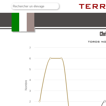
Christophe Yonnet
Chr
7
6
5
4
Nombre
3
2