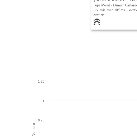
Pepe Moral - Damián Castaño 
un avis avec sifflets - ovat
ovation
1.25
1
0.75
Nombre