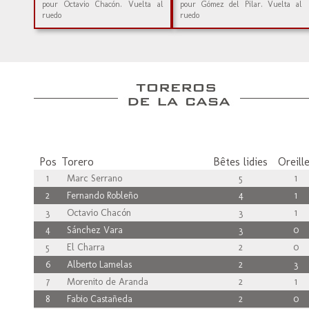
pour Octavio Chacón. Vuelta al
pour Gómez del Pilar. Vuelta al
ruedo
ruedo
Pos
Torero
Bêtes lidies
Oreill
1
Marc Serrano
5
1
2
Fernando Robleño
4
1
3
Octavio Chacón
3
1
4
Sánchez Vara
3
0
5
El Charra
2
0
6
Alberto Lamelas
2
3
7
Morenito de Aranda
2
1
8
Fabio Castañeda
2
0