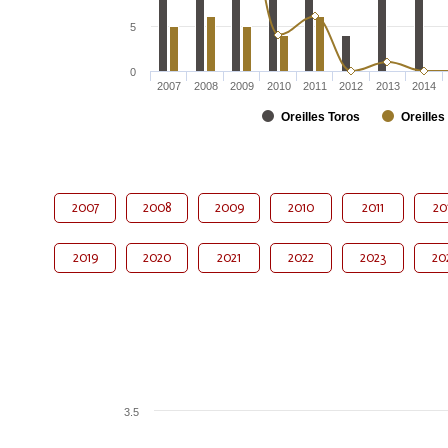
5
0
2007
2008
2009
2010
2011
2012
2013
2014
Oreilles Toros
Oreilles
2007
2008
2009
2010
2011
20
2019
2020
2021
2022
2023
20
3.5