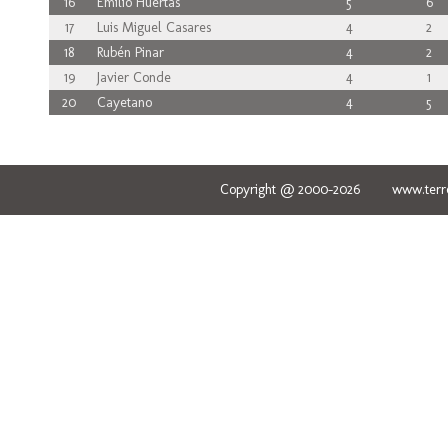
16
Emilio Huertas
5
6
17
Luis Miguel Casares
4
2
18
Rubén Pinar
4
2
19
Javier Conde
4
1
20
Cayetano
4
5
Copyright @ 2000-2026 www.terred