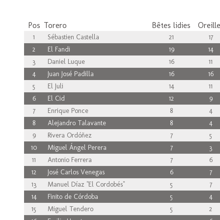
Pos
Torero
Bêtes lidies
Oreill
1
Sébastien Castella
21
17
2
El Fandi
19
14
3
Daniel Luque
16
11
4
Juan José Padilla
16
16
5
El Juli
14
11
6
El Cid
12
9
7
Enrique Ponce
8
4
8
Alejandro Talavante
8
4
9
Rivera Ordóñez
7
5
10
Miguel Ángel Perera
7
3
11
Antonio Ferrera
7
6
12
José Carlos Venegas
6
7
13
Manuel Díaz "El Cordobés"
5
7
14
Finito de Córdoba
5
4
15
Miguel Tendero
5
2