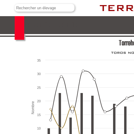
Torrehandilla - Soberbina
Torreh
35
30
25
20
Nombre
15
10