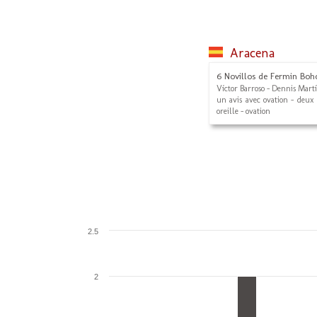
Aracena
6 Novillos de Fermin Boh
Víctor Barroso - Dennis Martí
un avis avec ovation - deux o
oreille - ovation
2.5
2