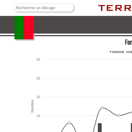
Fermín Bohórquez
Fe
25
20
15
Nombre
10