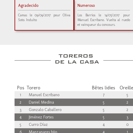
Agradecido
Numeroso
Camas le 09/09/2017 pour Oliva
Los Barrios le 14/05/2017 pour
Soto. Indulto
Manuel Escribano. Vuelta al ruedo
et vainqueur du concours.
Pos
Torero
Bêtes lidies
Oreill
1
Manuel Escribano
7
5
2
Daniel Medina
5
2
3
Gonzalo Caballero
5
2
4
Jiménez Fortes
5
3
5
Curro Díaz
4
0
6
Manzanares hijo
4
1