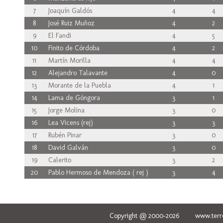
7
Joaquín Galdós
4
4
8
José Ruiz Muñoz
4
2
9
El Fandi
4
5
10
Finito de Córdoba
4
2
11
Martín Morilla
4
4
12
Alejandro Talavante
4
0
13
Morante de la Puebla
4
1
14
Lama de Góngora
3
1
15
Jorge Molina
3
0
16
Lea Vicens (rej)
3
3
17
Rubén Pinar
3
0
18
David Galván
3
0
19
Calerito
3
2
20
Pablo Hermoso de Mendoza ( rej )
3
4
Copyright @ 2000-2026 www.terred