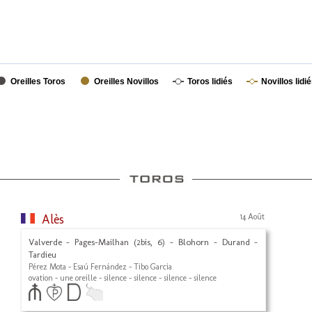
Oreilles Toros
Oreilles Novillos
Toros lidiés
Novillos lidi
Alès
14 Août
Valverde - Pages-Mailhan (2bis, 6) - Blohorn - Durand -
Tardieu
Pérez Mota - Esaú Fernández - Tibo Garcia
ovation - une oreille - silence - silence - silence - silence