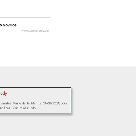
o Novillos
www.terredetoros.com
kody
 Saintes Marie de la Mer le 03/08/2025 pour
ro Díaz. Vuelta al ruedo