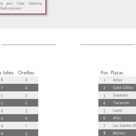
014 pour César Valencia.
llada concours.
 lidies
Oreilles
Pos
Plazas
8
6
1
Arles
7
4
2
Saint-Gilles
5
2
3
Soustons
5
2
4
Tarascon
4
3
5
Lunel
4
0
6
Alès
4
1
7
Les Saintes M
4
3
8
Béziers