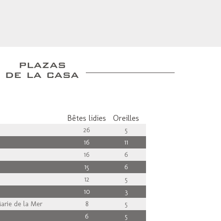
Bêtes lidies
Oreilles
26
5
16
11
16
6
15
6
12
5
10
3
arie de la Mer
8
5
6
5