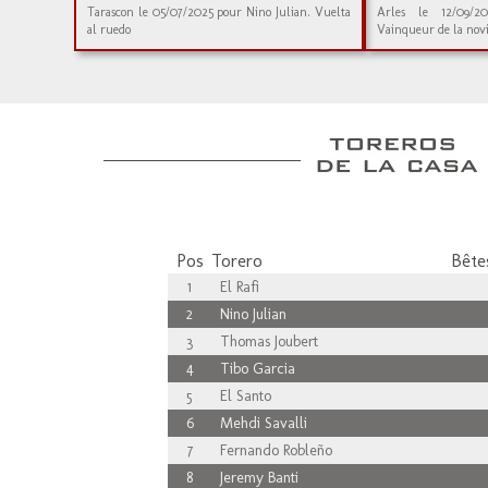
Tarascon le 05/07/2025 pour Nino Julian. Vuelta
Arles le 12/09/2
al ruedo
Vainqueur de la novi
Pos
Torero
Bêtes
1
El Rafi
2
Nino Julian
3
Thomas Joubert
4
Tibo Garcia
5
El Santo
6
Mehdi Savalli
7
Fernando Robleño
8
Jeremy Banti