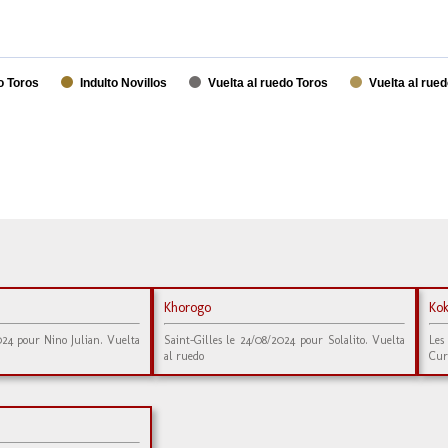
o Toros
Indulto Novillos
Vuelta al ruedo Toros
Vuelta al rued
Khorogo
Ko
24 pour Nino Julian. Vuelta
Saint-Gilles le 24/08/2024 pour Solalito. Vuelta
Les
al ruedo
Cur