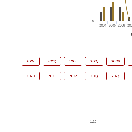
0
2004
2005
2006
20
2004
2005
2006
2007
2008
2020
2021
2022
2023
2024
1.25