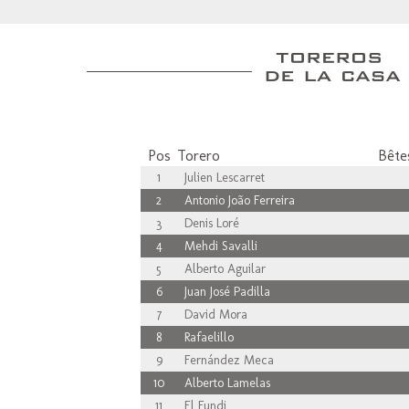
Pos
Torero
Bêtes
1
Julien Lescarret
2
Antonio João Ferreira
3
Denis Loré
4
Mehdi Savalli
5
Alberto Aguilar
6
Juan José Padilla
7
David Mora
8
Rafaelillo
9
Fernández Meca
10
Alberto Lamelas
11
El Fundi