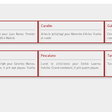
Carabin
Ga
1 pour Juan Ramos. Premier
Arles le 30/03/1997 pour Morenito d'Arles. Vuelta
Cér
idié à Madrid.
al ruedo
rue
Pescaluno
Tar
8/1981 pour Sánchez Marcos.
Lunel le 21/07/2002 pour Emilio Laserna.
Tar
e, il prit sept piques. Vuelta
Indulto. Grand combatant, il prit quatre piques.