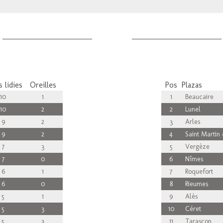
 lidies
Oreilles
Pos
Plazas
10
1
1
Beaucaire
10
2
2
Lunel
9
2
3
Arles
9
2
4
Saint Martin 
7
3
5
Vergèze
7
0
6
Nîmes
6
1
7
Roquefort
6
0
8
Rieumes
5
1
9
Alès
5
3
10
Céret
5
3
11
Tarascon