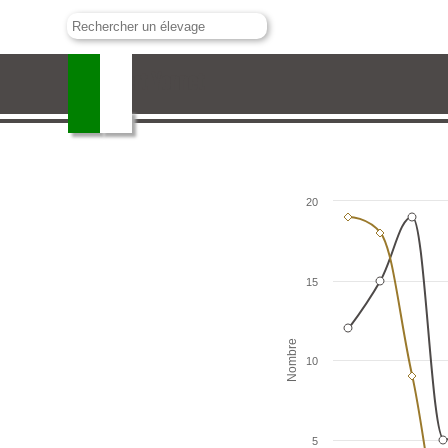
Hubert Yonnet
20
15
Nombre
10
5