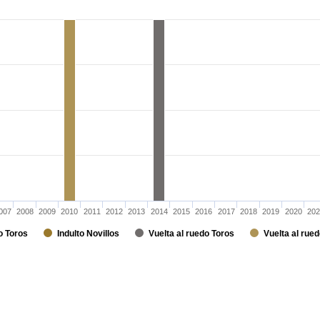
007
2008
2009
2010
2011
2012
2013
2014
2015
2016
2017
2018
2019
2020
202
o Toros
Indulto Novillos
Vuelta al ruedo Toros
Vuelta al rued