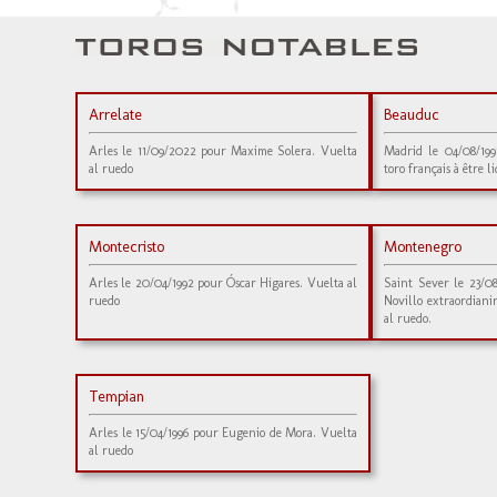
Arrelate
Beauduc
Arles le 11/09/2022 pour Maxime Solera. Vuelta
Madrid le 04/08/199
al ruedo
toro français à être l
Montecristo
Montenegro
Arles le 20/04/1992 pour Óscar Higares. Vuelta al
Saint Sever le 23/0
ruedo
Novillo extraordianir
al ruedo.
Tempian
Arles le 15/04/1996 pour Eugenio de Mora. Vuelta
al ruedo