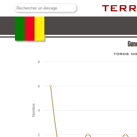
Ganaderia du Lartet
Gana
8
6
Nombre
4
2