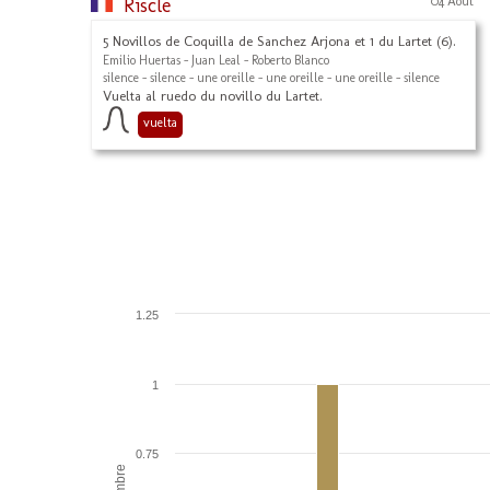
Riscle
04 Août
5 Novillos de Coquilla de Sanchez Arjona et 1 du Lartet (6).
Emilio Huertas - Juan Leal - Roberto Blanco
silence - silence - une oreille - une oreille - une oreille - silence
Vuelta al ruedo du novillo du Lartet.
vuelta
1.25
1
0.75
Nombre