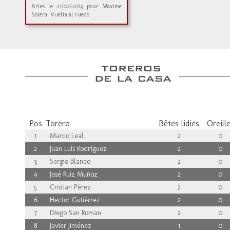
Arles le 21/04/2019 pour Maxime
Solera. Vuelta al ruedo
Pos
Torero
Bêtes lidies
Oreill
1
Marco Leal
2
0
2
Juan Luis Rodríguez
2
0
3
Sergio Blanco
2
0
4
José Ruiz Muñoz
2
0
5
Cristian Pérez
2
0
6
Hector Gutiérrez
2
0
7
Diego San Roman
2
0
8
Javier Jiménez
1
0