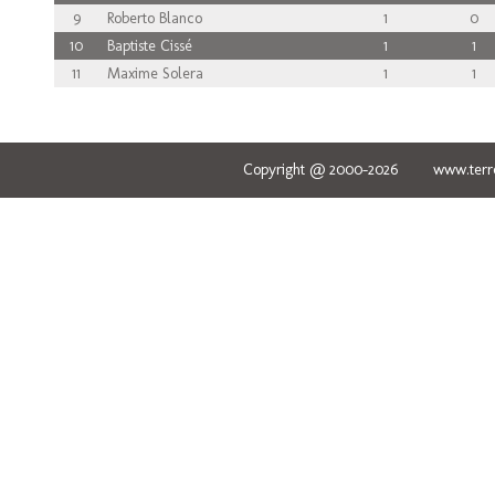
9
Roberto Blanco
1
0
10
Baptiste Cissé
1
1
11
Maxime Solera
1
1
Copyright @ 2000-2026 www.terred