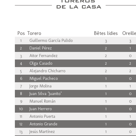
Pos
Torero
Bêtes lidies
Oreill
1
Guillermo García Pulido
3
3
2
Daniel Pérez
2
1
3
Aitor Fernandez
2
0
4
Olga Casado
2
2
5
Alejandro Chicharro
2
2
6
Miguel Pacheco
1
0
7
Jorge Molina
1
1
8
Juan Silva "Juanito"
1
0
9
Manuel Román
1
0
10
Juan Herrero
1
0
11
Antonio Puerta
1
1
12
Antonio Grande
1
0
13
Jesús Martínez
1
0