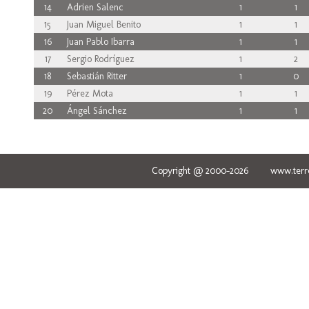
14
Adrien Salenc
1
1
15
Juan Miguel Benito
1
1
16
Juan Pablo Ibarra
1
1
17
Sergio Rodríguez
1
2
18
Sebastián Ritter
1
0
19
Pérez Mota
1
1
20
Ángel Sánchez
1
1
Copyright @ 2000-2026 www.terred