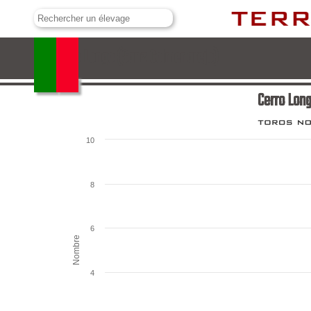
Cerro Longo (Sanz Colmenarejo)
Cerro Lon
10
8
6
Nombre
4