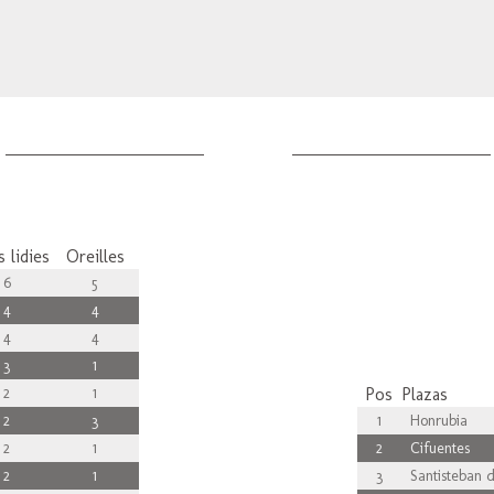
 lidies
Oreilles
6
5
4
4
4
4
3
1
2
1
Pos
Plazas
2
3
1
Honrubia
2
1
2
Cifuentes
2
1
3
Santisteban d