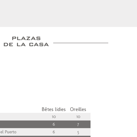
Bêtes lidies
Oreilles
10
10
6
7
el Puerto
6
5