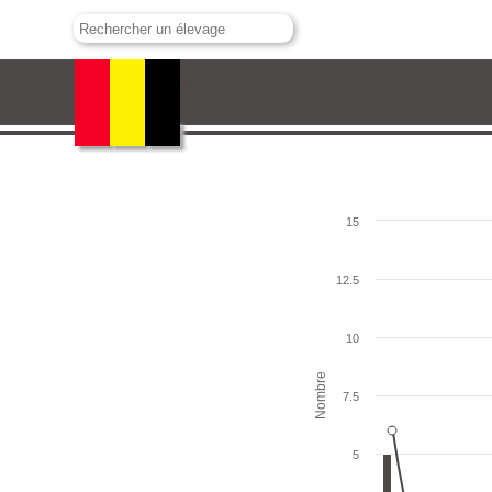
Dias Coutinho
15
12.5
10
Nombre
7.5
5