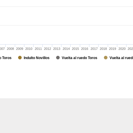
007
2008
2009
2010
2011
2012
2013
2014
2015
2016
2017
2018
2019
2020
202
o Toros
Indulto Novillos
Vuelta al ruedo Toros
Vuelta al rued