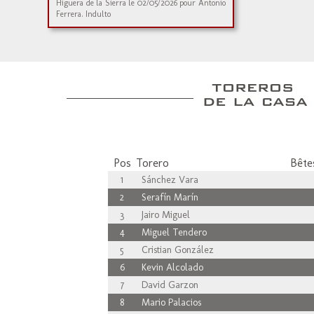
Higuera de la Sierra le 02/05/2026 pour Antonio
Ferrera. Indulto
Pos
Torero
Bêtes
1
Sánchez Vara
2
Serafín Marín
3
Jairo Miguel
4
Miguel Tendero
5
Cristian González
6
Kevin Alcolado
7
David Garzon
8
Mario Palacios