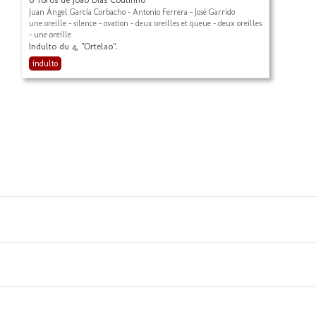
Juan Ángel García Corbacho - Antonio Ferrera - José Garrido
une oreille - silence - ovation - deux oreilles et queue - deux oreilles
- une oreille
Indulto du 4, "Ortelao".
indulto