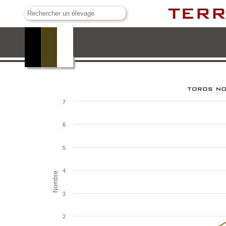
Turquay
7
6
5
4
Nombre
3
2