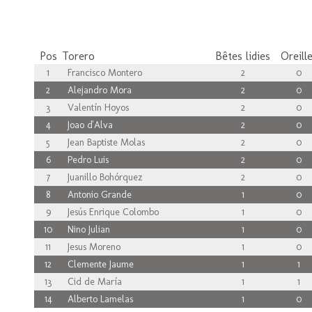
Pos
Torero
Bêtes lidies
Oreill
1
Francisco Montero
2
0
2
Alejandro Mora
2
0
3
Valentín Hoyos
2
0
4
Joao d'Alva
2
0
5
Jean Baptiste Molas
2
0
6
Pedro Luis
2
0
7
Juanillo Bohórquez
2
0
8
Antonio Grande
1
0
9
Jesús Enrique Colombo
1
0
10
Nino Julian
1
0
11
Jesus Moreno
1
0
12
Clemente Jaume
1
1
13
Cid de María
1
1
14
Alberto Lamelas
1
0