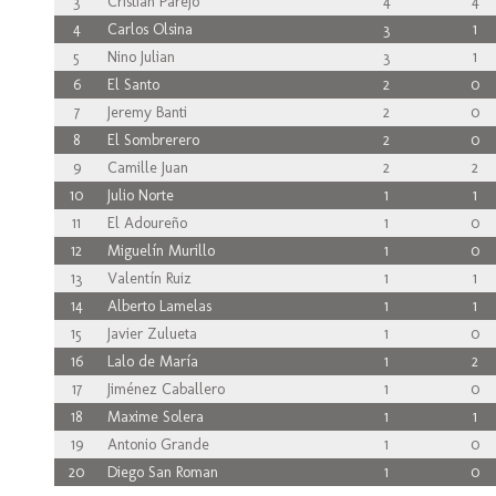
3
Cristian Parejo
4
4
4
Carlos Olsina
3
1
5
Nino Julian
3
1
6
El Santo
2
0
7
Jeremy Banti
2
0
8
El Sombrerero
2
0
9
Camille Juan
2
2
10
Julio Norte
1
1
11
El Adoureño
1
0
12
Miguelín Murillo
1
0
13
Valentín Ruiz
1
1
14
Alberto Lamelas
1
1
15
Javier Zulueta
1
0
16
Lalo de María
1
2
17
Jiménez Caballero
1
0
18
Maxime Solera
1
1
19
Antonio Grande
1
0
20
Diego San Roman
1
0