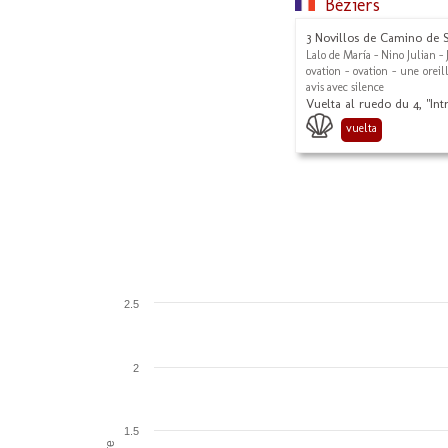
Béziers
3 Novillos de Camino de Sa
Lalo de María - Nino Julian -
ovation - ovation - une oreill
avis avec silence
Vuelta al ruedo du 4, "Int
vuelta
2.5
2
1.5