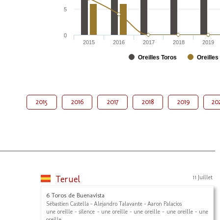
5
0
2015
2016
2017
2018
2019
Oreilles Toros
Oreilles
2015
2016
2017
2018
2019
20
Teruel
11 Juillet
6 Toros de Buenavista
Sébastien Castella - Alejandro Talavante - Aaron Palacios
une oreille - silence - une oreille - une oreille - une oreille - une
oreille