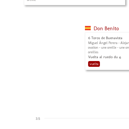
Don Benito
6 Toros de Buenavista
Miguel Ángel Perera - Aleja
ovation - une oreille - une or
oreilles
Vuelta al ruedo du 4.
vuelta
3.5