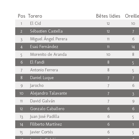
Pos
Torero
Bêtes lidies
Oreill
1
El Cid
12
10
2
Sébastien Castella
12
7
3
Miguel Ángel Perera
11
6
4
Esaú Fernández
11
14
5
Morenito de Aranda
10
8
6
El Fandi
8
5
7
Antonio Ferrera
8
5
8
Daniel Luque
7
7
9
Jarocho
7
6
10
Alejandro Talavante
7
3
11
David Galván
7
9
12
Gonzalo Caballero
6
6
13
Juan José Padilla
6
5
14
Filiberto Martínez
6
1
15
Javier Cortés
6
5