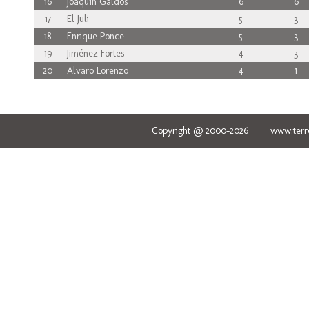
16
Joaquín Galdós
6
6
17
El Juli
5
3
18
Enrique Ponce
5
3
19
Jiménez Fortes
4
3
20
Alvaro Lorenzo
4
1
Copyright @ 2000-2026 www.terred