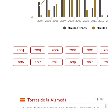
0
2004
2005
2006
2007
2008
2009
2010
2011
2012
2
Oreilles Toros
Oreilles
2004
2005
2006
2007
2008
20
2016
2017
2018
2019
2020
20
Torres de la Alameda
11 Juillet
2 Toros de Baltasar Iban et 2 de Domingo Hernandez (3, 4)