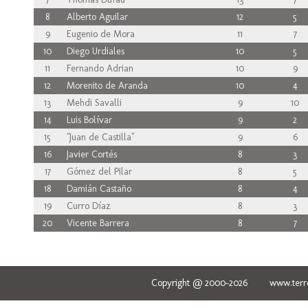
8
Alberto Aguilar
12
5
9
Eugenio de Mora
11
7
10
Diego Urdiales
10
5
11
Fernando Adrian
10
9
12
Morenito de Aranda
10
4
13
Mehdi Savalli
9
10
14
Luis Bolívar
9
2
15
"Juan de Castilla"
9
6
16
Javier Cortés
8
3
17
Gómez del Pilar
8
5
18
Damián Castaño
8
4
19
Curro Díaz
8
3
20
Vicente Barrera
8
7
Copyright @ 2000-2026 www.terred