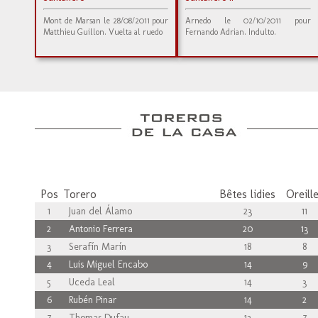
Mont de Marsan le 28/08/2011 pour
Arnedo le 02/10/2011 pour
Matthieu Guillon. Vuelta al ruedo
Fernando Adrian. Indulto.
Pos
Torero
Bêtes lidies
Oreill
1
Juan del Álamo
23
11
2
Antonio Ferrera
20
13
3
Serafín Marín
18
8
4
Luis Miguel Encabo
14
9
5
Uceda Leal
14
3
6
Rubén Pinar
14
2
7
Thomas Dufau
13
7