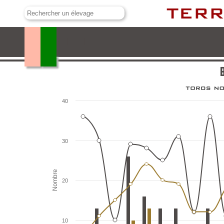
Baltasar Ibán
B
40
30
Nombre
20
10