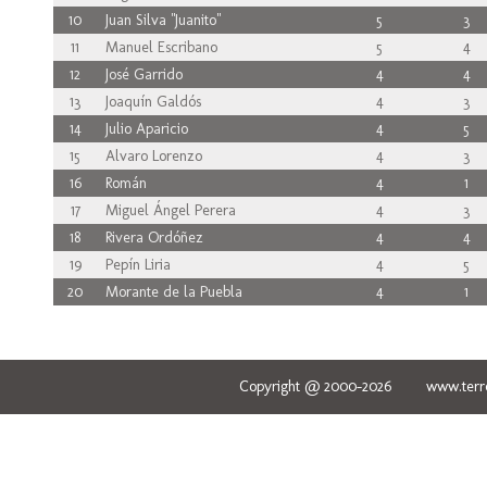
10
Juan Silva "Juanito"
5
3
11
Manuel Escribano
5
4
12
José Garrido
4
4
13
Joaquín Galdós
4
3
14
Julio Aparicio
4
5
15
Alvaro Lorenzo
4
3
16
Román
4
1
17
Miguel Ángel Perera
4
3
18
Rivera Ordóñez
4
4
19
Pepín Liria
4
5
20
Morante de la Puebla
4
1
Copyright @ 2000-2026 www.terred