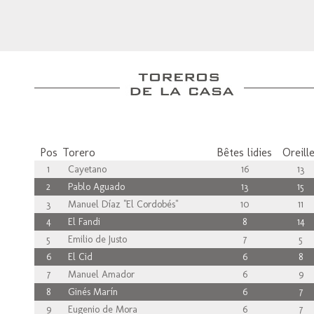
Pos
Torero
Bêtes lidies
Oreill
1
Cayetano
16
13
2
Pablo Aguado
13
15
3
Manuel Díaz "El Cordobés"
10
11
4
El Fandi
8
14
5
Emilio de Justo
7
5
6
El Cid
6
8
7
Manuel Amador
6
9
8
Ginés Marín
6
7
9
Eugenio de Mora
6
7