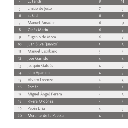
4
El Fandi
8
14
5
Emilio de Justo
7
5
6
El Cid
6
8
7
Manuel Amador
6
9
8
Ginés Marín
6
7
9
Eugenio de Mora
6
7
10
Juan Silva "Juanito"
5
3
11
Manuel Escribano
5
4
12
José Garrido
4
4
13
Joaquín Galdós
4
3
14
Julio Aparicio
4
5
15
Alvaro Lorenzo
4
3
16
Román
4
1
17
Miguel Ángel Perera
4
3
18
Rivera Ordóñez
4
4
19
Pepín Liria
4
5
20
Morante de la Puebla
4
1