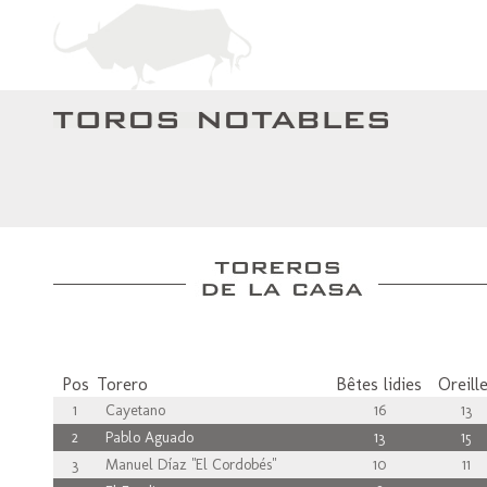
Pos
Torero
Bêtes lidies
Oreill
1
Cayetano
16
13
2
Pablo Aguado
13
15
3
Manuel Díaz "El Cordobés"
10
11