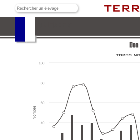
Don José Luis Marca
Don 
100
80
60
Nombre
40