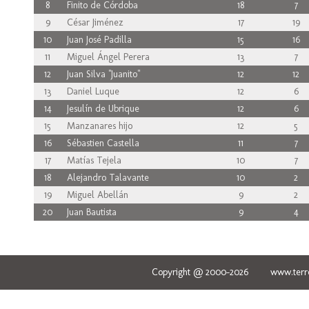
8
Finito de Córdoba
18
7
9
César Jiménez
17
19
10
Juan José Padilla
15
16
11
Miguel Ángel Perera
13
7
12
Juan Silva "Juanito"
12
12
13
Daniel Luque
12
6
14
Jesulín de Ubrique
12
6
15
Manzanares hijo
12
5
16
Sébastien Castella
11
7
17
Matías Tejela
10
7
18
Alejandro Talavante
10
2
19
Miguel Abellán
9
2
20
Juan Bautista
9
4
Copyright @ 2000-2026 www.terred