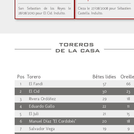
San Sebastian de los Reyes le
Cieza le 27/08/2008 pour Sébastien
28/08/2010 pour El Cid. Indulto.
Castella. Indulto.
Pos
Torero
Bêtes lidies
Oreill
1
El Fandi
57
66
2
El Cid
30
23
3
Rivera Ordóñez
29
18
4
Eduardo Gallo
22
11
5
El Juli
21
15
6
Manuel Díaz "El Cordobés"
20
18
7
Salvador Vega
19
9