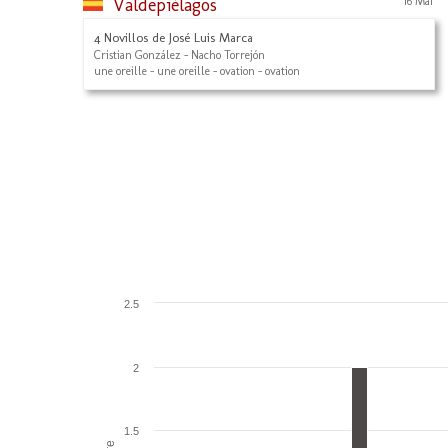
Valdepiélagos
16 Mai
4 Novillos de José Luis Marca
Cristian González - Nacho Torrejón
une oreille - une oreille - ovation - ovation
2.5
2
1.5