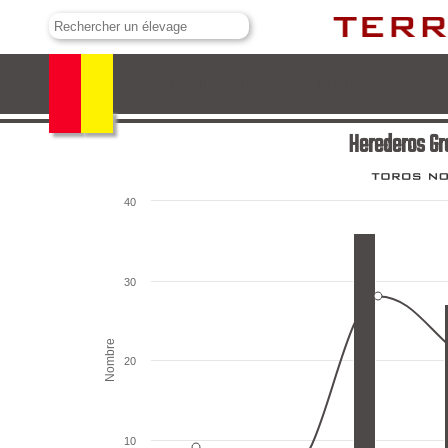
Herederos Gregorio Garzon Valdenebro
Herederos Gr
40
30
Nombre
20
10