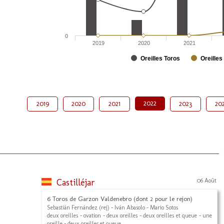
0
2019
2020
2021
Oreilles Toros
Oreilles
2022
2019
2020
2021
2023
20
Castilléjar
06 Août
6 Toros de Garzon Valdenebro (dont 2 pour le rejon)
Sebastián Fernández (rej) - Iván Abasolo - Mario Sotos
deux oreilles - ovation - deux oreilles - deux oreilles et queue - une
oreille - deux oreilles et queue