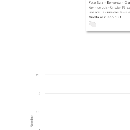
Polo Saiz - Remonta - Ga
Kevin de Luis - Cristian Pérez
une oreille - une oreille - sil
Vuelta al ruedo du 1.
2.5
2
1.5
Nombre