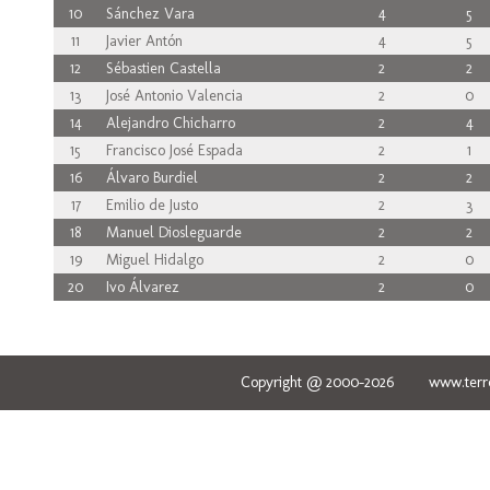
10
Sánchez Vara
4
5
11
Javier Antón
4
5
12
Sébastien Castella
2
2
13
José Antonio Valencia
2
0
14
Alejandro Chicharro
2
4
15
Francisco José Espada
2
1
16
Álvaro Burdiel
2
2
17
Emilio de Justo
2
3
18
Manuel Diosleguarde
2
2
19
Miguel Hidalgo
2
0
20
Ivo Álvarez
2
0
Copyright @ 2000-2026 www.terred