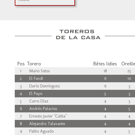
Pos
Torero
Bêtes lidies
Oreill
1
Mario Sotos
18
25
2
El Fandi
6
10
3
Darío Domínguez
6
3
4
El Payo
5
3
5
Curro Díaz
4
3
6
Andrés Palacios
4
5
7
Ernesto Javier "Calita"
4
4
8
Alejandro Talavante
4
4
9
Pablo Aguado
4
5